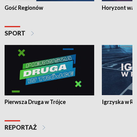
Gość Regionów
Horyzont war
SPORT
Pierwsza Druga w Trójce
Igrzyska w R
REPORTAŻ