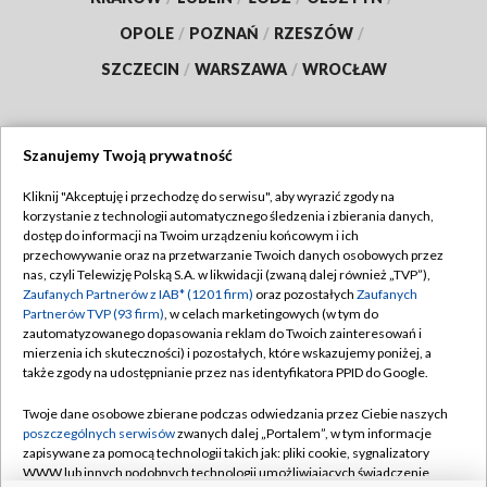
OPOLE
/
POZNAŃ
/
RZESZÓW
/
SZCZECIN
/
WARSZAWA
/
WROCŁAW
Szanujemy Twoją prywatność
Dołącz do nas:
Kliknij "Akceptuję i przechodzę do serwisu", aby wyrazić zgody na
korzystanie z technologii automatycznego śledzenia i zbierania danych,
TVP
dostęp do informacji na Twoim urządzeniu końcowym i ich
Abonament TVP
przechowywanie oraz na przetwarzanie Twoich danych osobowych przez
Regulamin TVP
nas, czyli Telewizję Polską S.A. w likwidacji (zwaną dalej również „TVP”),
Emisja w TVP
Zaufanych Partnerów z IAB* (1201 firm)
oraz pozostałych
Zaufanych
Polityka prywatności
Partnerów TVP (93 firm)
, w celach marketingowych (w tym do
Centrum informacji TVP
Moje zgody
zautomatyzowanego dopasowania reklam do Twoich zainteresowań i
mierzenia ich skuteczności) i pozostałych, które wskazujemy poniżej, a
Naziemna Telewizja Cyfrowa
Pomoc
także zgody na udostępnianie przez nas identyfikatora PPID do Google.
Sklep TVP
Biuro reklamy
Twoje dane osobowe zbierane podczas odwiedzania przez Ciebie naszych
Rada Programowa
poszczególnych serwisów
zwanych dalej „Portalem”, w tym informacje
Kontakt
zapisywane za pomocą technologii takich jak: pliki cookie, sygnalizatory
System NOS
WWW lub innych podobnych technologii umożliwiających świadczenie