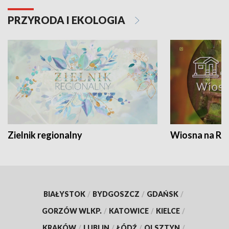
PRZYRODA I EKOLOGIA
Zielnik regionalny
Wiosna na RO
BIAŁYSTOK
/
BYDGOSZCZ
/
GDAŃSK
/
GORZÓW WLKP.
/
KATOWICE
/
KIELCE
/
KRAKÓW
/
LUBLIN
/
ŁÓDŹ
/
OLSZTYN
/