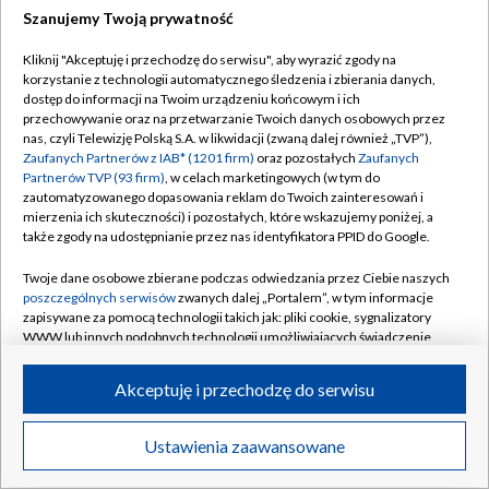
Szanujemy Twoją prywatność
Dołącz do nas:
Kliknij "Akceptuję i przechodzę do serwisu", aby wyrazić zgody na
korzystanie z technologii automatycznego śledzenia i zbierania danych,
TVP
dostęp do informacji na Twoim urządzeniu końcowym i ich
Abonament TVP
przechowywanie oraz na przetwarzanie Twoich danych osobowych przez
Regulamin TVP
nas, czyli Telewizję Polską S.A. w likwidacji (zwaną dalej również „TVP”),
Emisja w TVP
Zaufanych Partnerów z IAB* (1201 firm)
oraz pozostałych
Zaufanych
Polityka prywatności
Partnerów TVP (93 firm)
, w celach marketingowych (w tym do
Centrum informacji TVP
Moje zgody
zautomatyzowanego dopasowania reklam do Twoich zainteresowań i
mierzenia ich skuteczności) i pozostałych, które wskazujemy poniżej, a
Naziemna Telewizja Cyfrowa
Pomoc
także zgody na udostępnianie przez nas identyfikatora PPID do Google.
Sklep TVP
Biuro reklamy
Twoje dane osobowe zbierane podczas odwiedzania przez Ciebie naszych
Rada Programowa
poszczególnych serwisów
zwanych dalej „Portalem”, w tym informacje
Kontakt
zapisywane za pomocą technologii takich jak: pliki cookie, sygnalizatory
System NOS
WWW lub innych podobnych technologii umożliwiających świadczenie
dopasowanych i bezpiecznych usług, personalizację treści oraz reklam,
Informacje o nadawcy
Kanały
udostępnianie funkcji mediów społecznościowych oraz analizowanie
Akceptuję i przechodzę do serwisu
ruchu w Internecie.
Program dla prasy
©2026 Telewizja Polska S.A. w likwidacji
Biuro Reklamy
Twoje dane osobowe zbierane podczas odwiedzania przez Ciebie
Ustawienia zaawansowane
poszczególnych serwisów
na Portalu, takie jak adresy IP, identyfikatory
Ogłoszenie przetargowe
Twoich urządzeń końcowych i identyfikatory plików cookie, informacje o