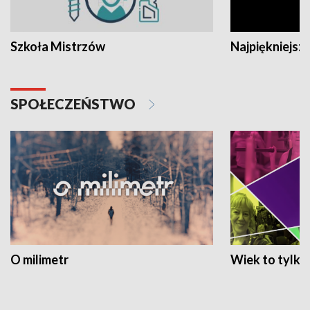
Szkoła Mistrzów
Najpiękniejsze
SPOŁECZEŃSTWO
O milimetr
Wiek to tylko 