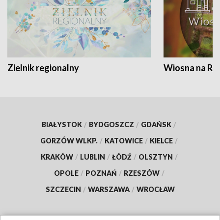
Zielnik regionalny
Wiosna na RO
BIAŁYSTOK
/
BYDGOSZCZ
/
GDAŃSK
/
GORZÓW WLKP.
/
KATOWICE
/
KIELCE
/
KRAKÓW
/
LUBLIN
/
ŁÓDŹ
/
OLSZTYN
/
OPOLE
/
POZNAŃ
/
RZESZÓW
/
SZCZECIN
/
WARSZAWA
/
WROCŁAW