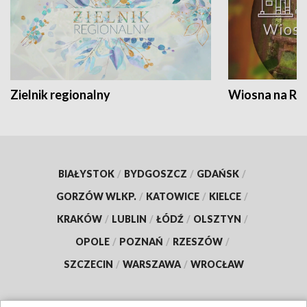
Zielnik regionalny
Wiosna na RO
BIAŁYSTOK
/
BYDGOSZCZ
/
GDAŃSK
/
GORZÓW WLKP.
/
KATOWICE
/
KIELCE
/
KRAKÓW
/
LUBLIN
/
ŁÓDŹ
/
OLSZTYN
/
OPOLE
/
POZNAŃ
/
RZESZÓW
/
SZCZECIN
/
WARSZAWA
/
WROCŁAW