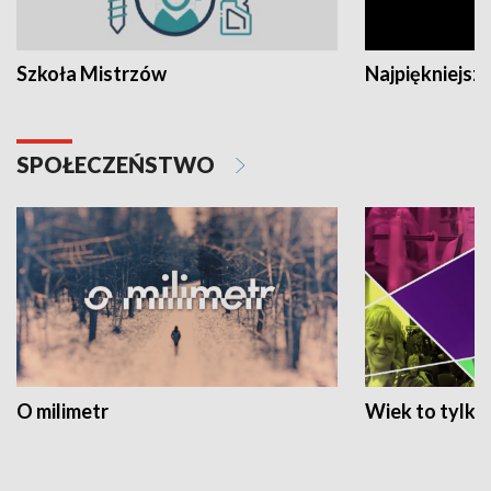
Szkoła Mistrzów
Najpiękniejsze
SPOŁECZEŃSTWO
O milimetr
Wiek to tylko 