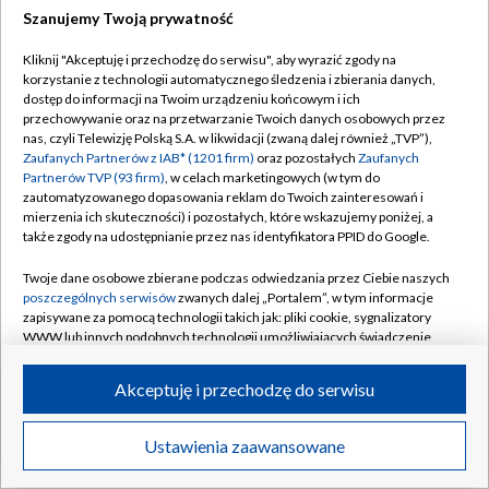
Szanujemy Twoją prywatność
Dołącz do nas:
Kliknij "Akceptuję i przechodzę do serwisu", aby wyrazić zgody na
korzystanie z technologii automatycznego śledzenia i zbierania danych,
TVP
dostęp do informacji na Twoim urządzeniu końcowym i ich
Abonament TVP
przechowywanie oraz na przetwarzanie Twoich danych osobowych przez
Regulamin TVP
nas, czyli Telewizję Polską S.A. w likwidacji (zwaną dalej również „TVP”),
Emisja w TVP
Zaufanych Partnerów z IAB* (1201 firm)
oraz pozostałych
Zaufanych
Polityka prywatności
Partnerów TVP (93 firm)
, w celach marketingowych (w tym do
Centrum informacji TVP
Moje zgody
zautomatyzowanego dopasowania reklam do Twoich zainteresowań i
mierzenia ich skuteczności) i pozostałych, które wskazujemy poniżej, a
Naziemna Telewizja Cyfrowa
Pomoc
także zgody na udostępnianie przez nas identyfikatora PPID do Google.
Sklep TVP
Biuro reklamy
Twoje dane osobowe zbierane podczas odwiedzania przez Ciebie naszych
Rada Programowa
poszczególnych serwisów
zwanych dalej „Portalem”, w tym informacje
Kontakt
zapisywane za pomocą technologii takich jak: pliki cookie, sygnalizatory
System NOS
WWW lub innych podobnych technologii umożliwiających świadczenie
dopasowanych i bezpiecznych usług, personalizację treści oraz reklam,
Informacje o nadawcy
Kanały
udostępnianie funkcji mediów społecznościowych oraz analizowanie
Akceptuję i przechodzę do serwisu
ruchu w Internecie.
Program dla prasy
©2026 Telewizja Polska S.A. w likwidacji
Biuro Reklamy
Twoje dane osobowe zbierane podczas odwiedzania przez Ciebie
Ustawienia zaawansowane
poszczególnych serwisów
na Portalu, takie jak adresy IP, identyfikatory
Ogłoszenie przetargowe
Twoich urządzeń końcowych i identyfikatory plików cookie, informacje o