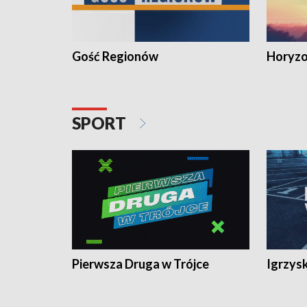
Gość Regionów
Horyzo
SPORT
Pierwsza Druga w Trójce
Igrzys