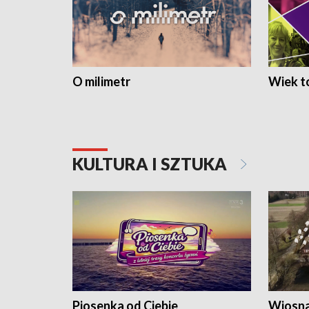
O milimetr
Wiek to
KULTURA I SZTUKA
Piosenka od Ciebie
Wiosna