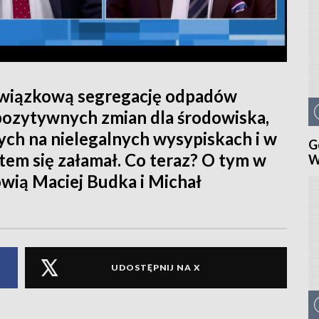
wiązkową segregację odpadów
 pozytywnych zmian dla środowiska,
ych na nielegalnych wysypiskach i w
G
ystem się załamał. Co teraz? O tym w
W
ią Maciej Budka i Michał
UDOSTĘPNIJ NA X