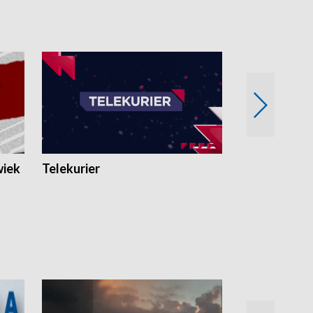
wiek
Telekurier
Kryminalna 