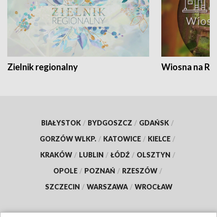
Zielnik regionalny
Wiosna na RO
BIAŁYSTOK
/
BYDGOSZCZ
/
GDAŃSK
/
GORZÓW WLKP.
/
KATOWICE
/
KIELCE
/
KRAKÓW
/
LUBLIN
/
ŁÓDŹ
/
OLSZTYN
/
OPOLE
/
POZNAŃ
/
RZESZÓW
/
SZCZECIN
/
WARSZAWA
/
WROCŁAW