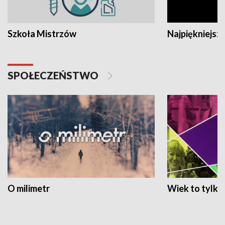
Szkoła Mistrzów
Najpiękniejsze
SPOŁECZEŃSTWO
O milimetr
Wiek to tylko 