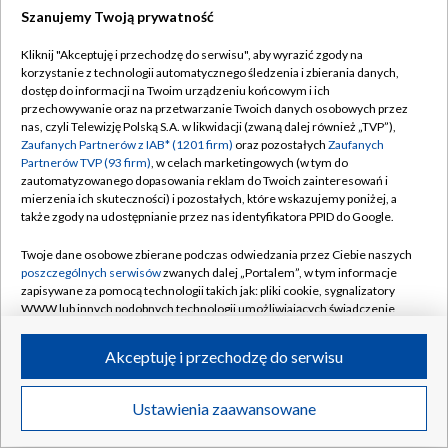
Szanujemy Twoją prywatność
Dołącz do nas:
Kliknij "Akceptuję i przechodzę do serwisu", aby wyrazić zgody na
korzystanie z technologii automatycznego śledzenia i zbierania danych,
TVP
dostęp do informacji na Twoim urządzeniu końcowym i ich
Abonament TVP
przechowywanie oraz na przetwarzanie Twoich danych osobowych przez
Regulamin TVP
nas, czyli Telewizję Polską S.A. w likwidacji (zwaną dalej również „TVP”),
Emisja w TVP
Zaufanych Partnerów z IAB* (1201 firm)
oraz pozostałych
Zaufanych
Polityka prywatności
Partnerów TVP (93 firm)
, w celach marketingowych (w tym do
Centrum informacji TVP
Moje zgody
zautomatyzowanego dopasowania reklam do Twoich zainteresowań i
mierzenia ich skuteczności) i pozostałych, które wskazujemy poniżej, a
Naziemna Telewizja Cyfrowa
Pomoc
także zgody na udostępnianie przez nas identyfikatora PPID do Google.
Sklep TVP
Biuro reklamy
Twoje dane osobowe zbierane podczas odwiedzania przez Ciebie naszych
Rada Programowa
poszczególnych serwisów
zwanych dalej „Portalem”, w tym informacje
Kontakt
zapisywane za pomocą technologii takich jak: pliki cookie, sygnalizatory
System NOS
WWW lub innych podobnych technologii umożliwiających świadczenie
dopasowanych i bezpiecznych usług, personalizację treści oraz reklam,
Informacje o nadawcy
Kanały
udostępnianie funkcji mediów społecznościowych oraz analizowanie
Akceptuję i przechodzę do serwisu
ruchu w Internecie.
Program dla prasy
©2026 Telewizja Polska S.A. w likwidacji
Biuro Reklamy
Twoje dane osobowe zbierane podczas odwiedzania przez Ciebie
Ustawienia zaawansowane
poszczególnych serwisów
na Portalu, takie jak adresy IP, identyfikatory
Ogłoszenie przetargowe
Twoich urządzeń końcowych i identyfikatory plików cookie, informacje o