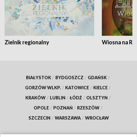
Zielnik regionalny
Wiosna na RO
BIAŁYSTOK
/
BYDGOSZCZ
/
GDAŃSK
/
GORZÓW WLKP.
/
KATOWICE
/
KIELCE
/
KRAKÓW
/
LUBLIN
/
ŁÓDŹ
/
OLSZTYN
/
OPOLE
/
POZNAŃ
/
RZESZÓW
/
SZCZECIN
/
WARSZAWA
/
WROCŁAW