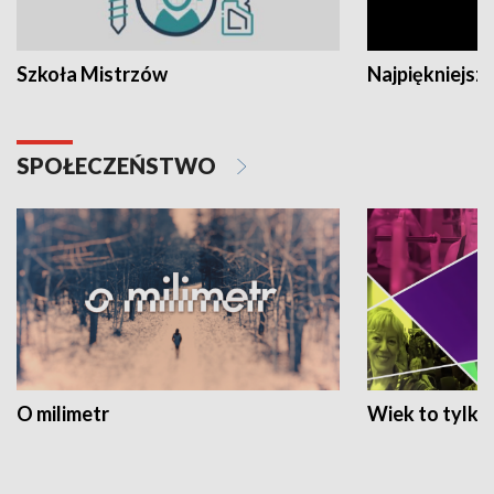
Szkoła Mistrzów
Najpiękniejsze
SPOŁECZEŃSTWO
O milimetr
Wiek to tylko 