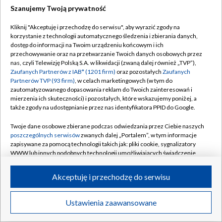
Szanujemy Twoją prywatność
Dołącz do nas:
Kliknij "Akceptuję i przechodzę do serwisu", aby wyrazić zgody na
korzystanie z technologii automatycznego śledzenia i zbierania danych,
TVP
dostęp do informacji na Twoim urządzeniu końcowym i ich
Abonament TVP
przechowywanie oraz na przetwarzanie Twoich danych osobowych przez
Regulamin TVP
nas, czyli Telewizję Polską S.A. w likwidacji (zwaną dalej również „TVP”),
Emisja w TVP
Zaufanych Partnerów z IAB* (1201 firm)
oraz pozostałych
Zaufanych
Polityka prywatności
Partnerów TVP (93 firm)
, w celach marketingowych (w tym do
Centrum informacji TVP
Moje zgody
zautomatyzowanego dopasowania reklam do Twoich zainteresowań i
mierzenia ich skuteczności) i pozostałych, które wskazujemy poniżej, a
Naziemna Telewizja Cyfrowa
Pomoc
także zgody na udostępnianie przez nas identyfikatora PPID do Google.
Sklep TVP
Biuro reklamy
Twoje dane osobowe zbierane podczas odwiedzania przez Ciebie naszych
Rada Programowa
poszczególnych serwisów
zwanych dalej „Portalem”, w tym informacje
Kontakt
zapisywane za pomocą technologii takich jak: pliki cookie, sygnalizatory
System NOS
WWW lub innych podobnych technologii umożliwiających świadczenie
dopasowanych i bezpiecznych usług, personalizację treści oraz reklam,
Informacje o nadawcy
Kanały
udostępnianie funkcji mediów społecznościowych oraz analizowanie
Akceptuję i przechodzę do serwisu
ruchu w Internecie.
Program dla prasy
©2026 Telewizja Polska S.A. w likwidacji
Biuro Reklamy
Twoje dane osobowe zbierane podczas odwiedzania przez Ciebie
Ustawienia zaawansowane
poszczególnych serwisów
na Portalu, takie jak adresy IP, identyfikatory
Ogłoszenie przetargowe
Twoich urządzeń końcowych i identyfikatory plików cookie, informacje o