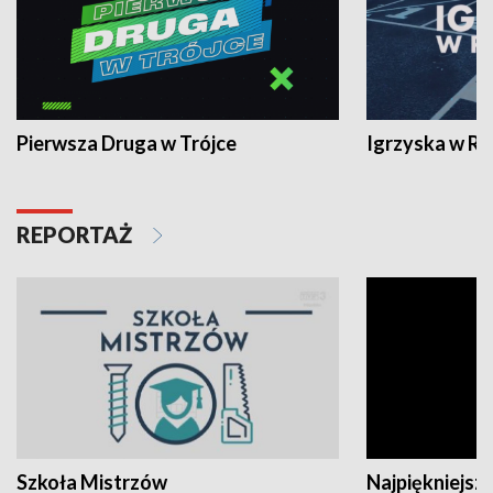
Pierwsza Druga w Trójce
Igrzyska w R
REPORTAŻ
Szkoła Mistrzów
Najpiękniejsze