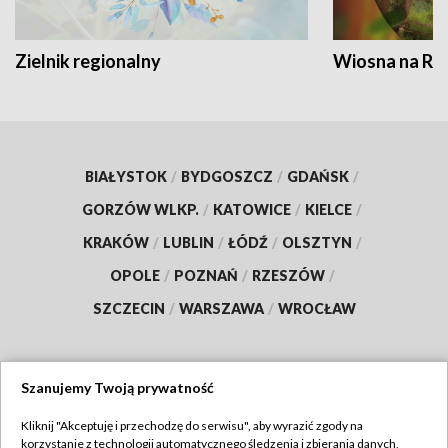
Zielnik regionalny
Wiosna na RO
BIAŁYSTOK
/
BYDGOSZCZ
/
GDAŃSK
/
GORZÓW WLKP.
/
KATOWICE
/
KIELCE
/
KRAKÓW
/
LUBLIN
/
ŁÓDŹ
/
OLSZTYN
/
OPOLE
/
POZNAŃ
/
RZESZÓW
/
SZCZECIN
/
WARSZAWA
/
WROCŁAW
Szanujemy Twoją prywatność
Dołącz do nas:
Kliknij "Akceptuję i przechodzę do serwisu", aby wyrazić zgody na
korzystanie z technologii automatycznego śledzenia i zbierania danych,