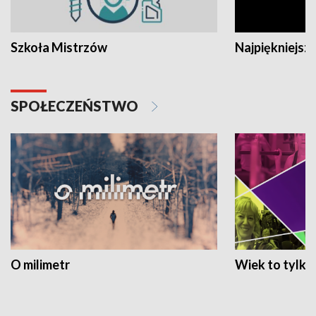
Szkoła Mistrzów
Najpiękniejsze
SPOŁECZEŃSTWO
O milimetr
Wiek to tylko 