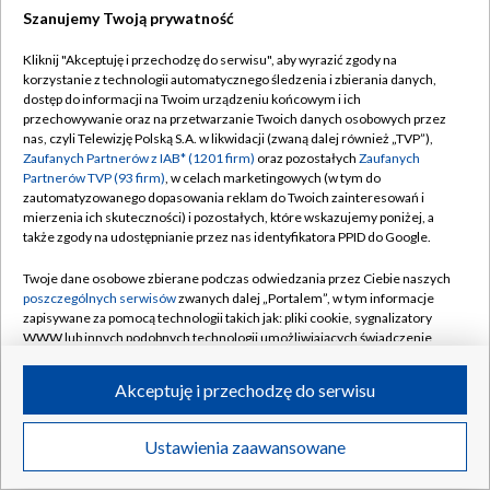
Szanujemy Twoją prywatność
Dołącz do nas:
Kliknij "Akceptuję i przechodzę do serwisu", aby wyrazić zgody na
korzystanie z technologii automatycznego śledzenia i zbierania danych,
TVP
dostęp do informacji na Twoim urządzeniu końcowym i ich
Abonament TVP
przechowywanie oraz na przetwarzanie Twoich danych osobowych przez
Regulamin TVP
nas, czyli Telewizję Polską S.A. w likwidacji (zwaną dalej również „TVP”),
Emisja w TVP
Zaufanych Partnerów z IAB* (1201 firm)
oraz pozostałych
Zaufanych
Polityka prywatności
Partnerów TVP (93 firm)
, w celach marketingowych (w tym do
Centrum informacji TVP
Moje zgody
zautomatyzowanego dopasowania reklam do Twoich zainteresowań i
mierzenia ich skuteczności) i pozostałych, które wskazujemy poniżej, a
Naziemna Telewizja Cyfrowa
Pomoc
także zgody na udostępnianie przez nas identyfikatora PPID do Google.
Sklep TVP
Biuro reklamy
Twoje dane osobowe zbierane podczas odwiedzania przez Ciebie naszych
Rada Programowa
poszczególnych serwisów
zwanych dalej „Portalem”, w tym informacje
Kontakt
zapisywane za pomocą technologii takich jak: pliki cookie, sygnalizatory
System NOS
WWW lub innych podobnych technologii umożliwiających świadczenie
dopasowanych i bezpiecznych usług, personalizację treści oraz reklam,
Informacje o nadawcy
Kanały
udostępnianie funkcji mediów społecznościowych oraz analizowanie
Akceptuję i przechodzę do serwisu
ruchu w Internecie.
Program dla prasy
©2026 Telewizja Polska S.A. w likwidacji
Biuro Reklamy
Twoje dane osobowe zbierane podczas odwiedzania przez Ciebie
Ustawienia zaawansowane
poszczególnych serwisów
na Portalu, takie jak adresy IP, identyfikatory
Ogłoszenie przetargowe
Twoich urządzeń końcowych i identyfikatory plików cookie, informacje o