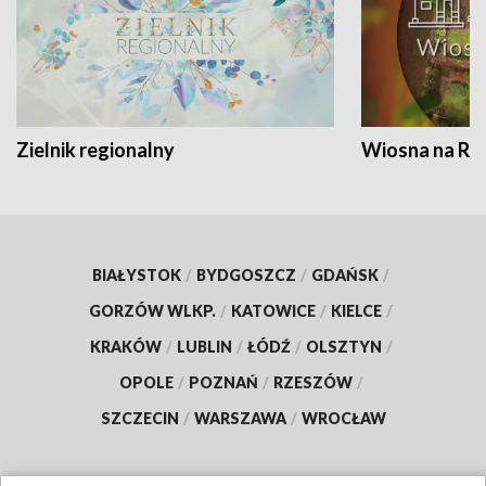
Zielnik regionalny
Wiosna na RO
BIAŁYSTOK
/
BYDGOSZCZ
/
GDAŃSK
/
GORZÓW WLKP.
/
KATOWICE
/
KIELCE
/
KRAKÓW
/
LUBLIN
/
ŁÓDŹ
/
OLSZTYN
/
OPOLE
/
POZNAŃ
/
RZESZÓW
/
SZCZECIN
/
WARSZAWA
/
WROCŁAW