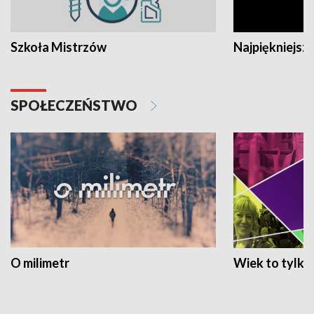
Szkoła Mistrzów
Najpiękniejsze
SPOŁECZEŃSTWO
O milimetr
Wiek to tylko 