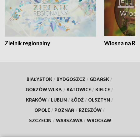
Zielnik regionalny
Wiosna na RO
BIAŁYSTOK
/
BYDGOSZCZ
/
GDAŃSK
/
GORZÓW WLKP.
/
KATOWICE
/
KIELCE
/
KRAKÓW
/
LUBLIN
/
ŁÓDŹ
/
OLSZTYN
/
OPOLE
/
POZNAŃ
/
RZESZÓW
/
SZCZECIN
/
WARSZAWA
/
WROCŁAW