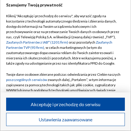
Szanujemy Twoją prywatność
Dołącz do nas:
Kliknij "Akceptuję i przechodzę do serwisu", aby wyrazić zgody na
korzystanie z technologii automatycznego śledzenia i zbierania danych,
TVP
dostęp do informacji na Twoim urządzeniu końcowym i ich
Abonament TVP
przechowywanie oraz na przetwarzanie Twoich danych osobowych przez
Regulamin TVP
nas, czyli Telewizję Polską S.A. w likwidacji (zwaną dalej również „TVP”),
Emisja w TVP
Zaufanych Partnerów z IAB* (1201 firm)
oraz pozostałych
Zaufanych
Polityka prywatności
Partnerów TVP (93 firm)
, w celach marketingowych (w tym do
Centrum informacji TVP
Moje zgody
zautomatyzowanego dopasowania reklam do Twoich zainteresowań i
mierzenia ich skuteczności) i pozostałych, które wskazujemy poniżej, a
Naziemna Telewizja Cyfrowa
Pomoc
także zgody na udostępnianie przez nas identyfikatora PPID do Google.
Sklep TVP
Biuro reklamy
Twoje dane osobowe zbierane podczas odwiedzania przez Ciebie naszych
Rada Programowa
poszczególnych serwisów
zwanych dalej „Portalem”, w tym informacje
Kontakt
zapisywane za pomocą technologii takich jak: pliki cookie, sygnalizatory
System NOS
WWW lub innych podobnych technologii umożliwiających świadczenie
dopasowanych i bezpiecznych usług, personalizację treści oraz reklam,
Informacje o nadawcy
Kanały
udostępnianie funkcji mediów społecznościowych oraz analizowanie
Akceptuję i przechodzę do serwisu
ruchu w Internecie.
Program dla prasy
©2026 Telewizja Polska S.A. w likwidacji
Biuro Reklamy
Twoje dane osobowe zbierane podczas odwiedzania przez Ciebie
Ustawienia zaawansowane
poszczególnych serwisów
na Portalu, takie jak adresy IP, identyfikatory
Ogłoszenie przetargowe
Twoich urządzeń końcowych i identyfikatory plików cookie, informacje o