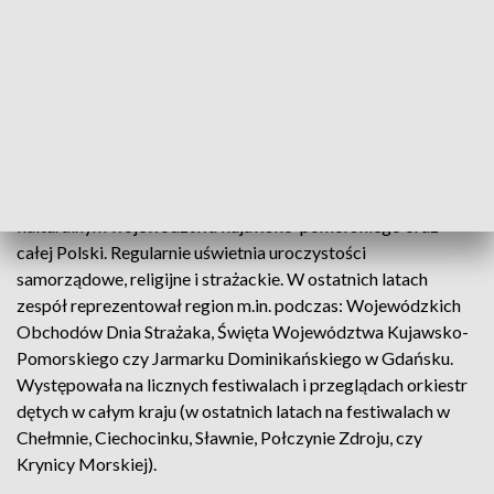
licealiści, studenci oraz osoby pracujące z gminy Świekatowo
i okolicznych miejscowości. Do 2021 roku orkiestrę
prowadził Tadeusz Kostański, a obecnie nad jej rozwojem
muzycznym czuwają kapelmistrz Karol Ratkowski wraz z
instruktorami. Zespół liczy
35 czynnych muzyków
oraz
15
uczniów
, którzy przygotowują się do występów.
Orkiestra od prawie 40 lat aktywnie uczestniczy w życiu
kulturalnym województwa kujawsko-pomorskiego oraz
całej Polski. Regularnie uświetnia uroczystości
samorządowe, religijne i strażackie. W ostatnich latach
zespół reprezentował region m.in. podczas: Wojewódzkich
Obchodów Dnia Strażaka, Święta Województwa Kujawsko-
Pomorskiego czy Jarmarku Dominikańskiego w Gdańsku.
Występowała na licznych festiwalach i przeglądach orkiestr
dętych w całym kraju (w ostatnich latach na festiwalach w
Chełmnie, Ciechocinku, Sławnie, Połczynie Zdroju, czy
Krynicy Morskiej).