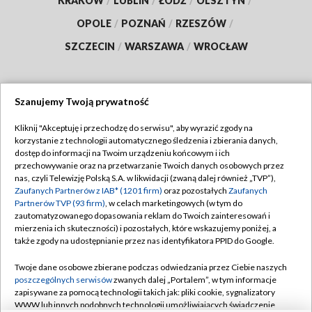
KRAKÓW
/
LUBLIN
/
ŁÓDŹ
/
OLSZTYN
/
OPOLE
/
POZNAŃ
/
RZESZÓW
/
SZCZECIN
/
WARSZAWA
/
WROCŁAW
Szanujemy Twoją prywatność
Dołącz do nas:
Kliknij "Akceptuję i przechodzę do serwisu", aby wyrazić zgody na
korzystanie z technologii automatycznego śledzenia i zbierania danych,
TVP
dostęp do informacji na Twoim urządzeniu końcowym i ich
Abonament TVP
przechowywanie oraz na przetwarzanie Twoich danych osobowych przez
Regulamin TVP
nas, czyli Telewizję Polską S.A. w likwidacji (zwaną dalej również „TVP”),
Emisja w TVP
Polityka prywatności
Zaufanych Partnerów z IAB* (1201 firm)
oraz pozostałych
Zaufanych
Partnerów TVP (93 firm)
, w celach marketingowych (w tym do
Centrum informacji TVP
Moje zgody
zautomatyzowanego dopasowania reklam do Twoich zainteresowań i
mierzenia ich skuteczności) i pozostałych, które wskazujemy poniżej, a
Naziemna Telewizja Cyfrowa
Pomoc
także zgody na udostępnianie przez nas identyfikatora PPID do Google.
Sklep TVP
Biuro reklamy
Twoje dane osobowe zbierane podczas odwiedzania przez Ciebie naszych
Rada Programowa
Kontakt
poszczególnych serwisów
zwanych dalej „Portalem”, w tym informacje
zapisywane za pomocą technologii takich jak: pliki cookie, sygnalizatory
System NOS
WWW lub innych podobnych technologii umożliwiających świadczenie