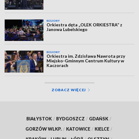
REGIONY
Orkiestra dęta „OLEK ORKIESTRA” z
Janowa Lubelskiego
REGIONY
Orkiestra im. Zdzisława Nawrota przy
Miejsko-Gminnym Centrum Kultury w
Kaczorach
ZOBACZ WIĘCEJ
BIAŁYSTOK
/
BYDGOSZCZ
/
GDAŃSK
/
GORZÓW WLKP.
/
KATOWICE
/
KIELCE
/