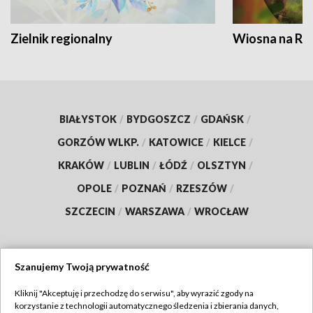
Zielnik regionalny
Wiosna na RO
BIAŁYSTOK
/
BYDGOSZCZ
/
GDAŃSK
/
GORZÓW WLKP.
/
KATOWICE
/
KIELCE
/
KRAKÓW
/
LUBLIN
/
ŁÓDŹ
/
OLSZTYN
/
OPOLE
/
POZNAŃ
/
RZESZÓW
/
SZCZECIN
/
WARSZAWA
/
WROCŁAW
Szanujemy Twoją prywatność
Dołącz do nas:
Kliknij "Akceptuję i przechodzę do serwisu", aby wyrazić zgody na
korzystanie z technologii automatycznego śledzenia i zbierania danych,
TVP