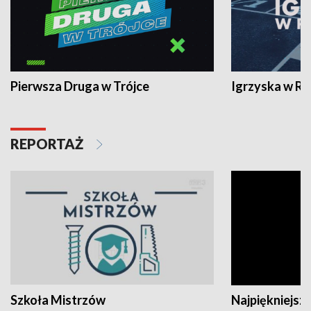
Pierwsza Druga w Trójce
Igrzyska w R
REPORTAŻ
Szkoła Mistrzów
Najpiękniejsze