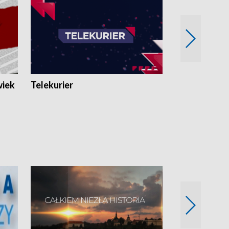
wiek
Telekurier
Kryminalna 