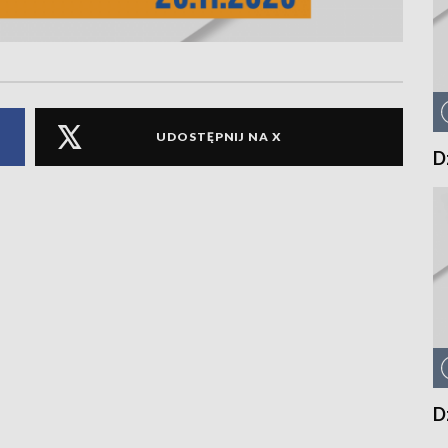
UDOSTĘPNIJ NA X
D
D