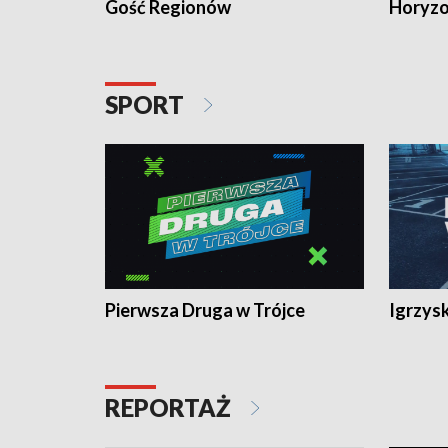
Gość Regionów
Horyzo
SPORT
Pierwsza Druga w Trójce
Igrzys
REPORTAŻ