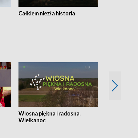
Całkiem niezła historia
Sanatoria
Wiosna piękna i radosna.
Gwiazdy od 
Wielkanoc
gwiazdki