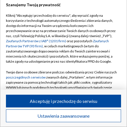
Szanujemy Twoją prywatność
Dołącz do nas:
Kliknij "Akceptuję i przechodzę do serwisu", aby wyrazić zgody na
korzystanie z technologii automatycznego śledzenia i zbierania danych,
TVP
dostęp do informacji na Twoim urządzeniu końcowym i ich
Abonament TVP
przechowywanie oraz na przetwarzanie Twoich danych osobowych przez
Regulamin TVP
nas, czyli Telewizję Polską S.A. w likwidacji (zwaną dalej również „TVP”),
Emisja w TVP
Zaufanych Partnerów z IAB* (1201 firm)
oraz pozostałych
Zaufanych
Polityka prywatności
Partnerów TVP (93 firm)
, w celach marketingowych (w tym do
Centrum informacji TVP
Moje zgody
zautomatyzowanego dopasowania reklam do Twoich zainteresowań i
mierzenia ich skuteczności) i pozostałych, które wskazujemy poniżej, a
Naziemna Telewizja Cyfrowa
Pomoc
także zgody na udostępnianie przez nas identyfikatora PPID do Google.
Sklep TVP
Biuro reklamy
Twoje dane osobowe zbierane podczas odwiedzania przez Ciebie naszych
Rada Programowa
poszczególnych serwisów
zwanych dalej „Portalem”, w tym informacje
Kontakt
zapisywane za pomocą technologii takich jak: pliki cookie, sygnalizatory
System NOS
WWW lub innych podobnych technologii umożliwiających świadczenie
dopasowanych i bezpiecznych usług, personalizację treści oraz reklam,
Informacje o nadawcy
Kanały
udostępnianie funkcji mediów społecznościowych oraz analizowanie
Akceptuję i przechodzę do serwisu
ruchu w Internecie.
Program dla prasy
©2026 Telewizja Polska S.A. w likwidacji
Biuro Reklamy
Twoje dane osobowe zbierane podczas odwiedzania przez Ciebie
Ustawienia zaawansowane
poszczególnych serwisów
na Portalu, takie jak adresy IP, identyfikatory
Ogłoszenie przetargowe
Twoich urządzeń końcowych i identyfikatory plików cookie, informacje o