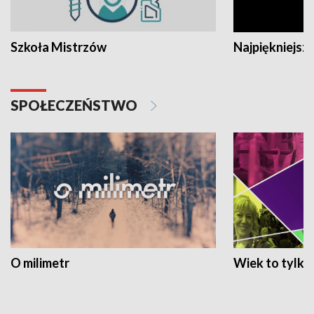
Szkoła Mistrzów
Najpiękniejsze
SPOŁECZEŃSTWO
O milimetr
Wiek to tylko 