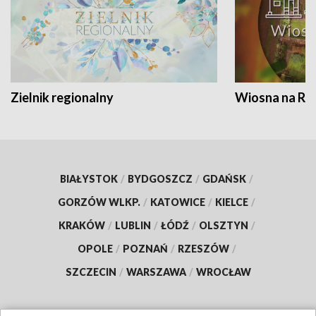
Zielnik regionalny
Wiosna na RO
BIAŁYSTOK
/
BYDGOSZCZ
/
GDAŃSK
/
GORZÓW WLKP.
/
KATOWICE
/
KIELCE
/
KRAKÓW
/
LUBLIN
/
ŁÓDŹ
/
OLSZTYN
/
OPOLE
/
POZNAŃ
/
RZESZÓW
/
SZCZECIN
/
WARSZAWA
/
WROCŁAW