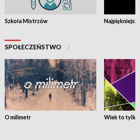
Szkoła Mistrzów
Najpiękniejsze
SPOŁECZEŃSTWO
O milimetr
Wiek to tylko 