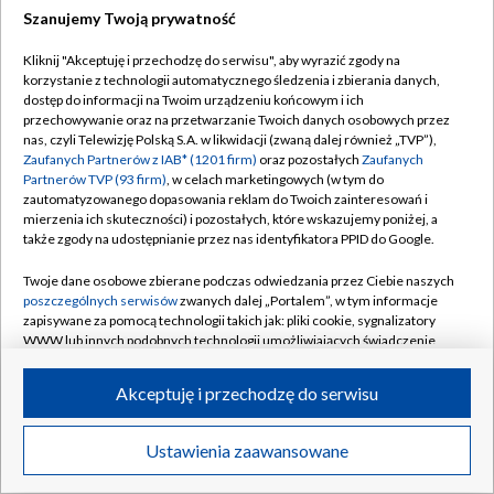
Szanujemy Twoją prywatność
Dołącz do nas:
Kliknij "Akceptuję i przechodzę do serwisu", aby wyrazić zgody na
korzystanie z technologii automatycznego śledzenia i zbierania danych,
TVP
dostęp do informacji na Twoim urządzeniu końcowym i ich
Abonament TVP
przechowywanie oraz na przetwarzanie Twoich danych osobowych przez
Regulamin TVP
nas, czyli Telewizję Polską S.A. w likwidacji (zwaną dalej również „TVP”),
Emisja w TVP
Zaufanych Partnerów z IAB* (1201 firm)
oraz pozostałych
Zaufanych
Polityka prywatności
Partnerów TVP (93 firm)
, w celach marketingowych (w tym do
Centrum informacji TVP
Moje zgody
zautomatyzowanego dopasowania reklam do Twoich zainteresowań i
mierzenia ich skuteczności) i pozostałych, które wskazujemy poniżej, a
Naziemna Telewizja Cyfrowa
Pomoc
także zgody na udostępnianie przez nas identyfikatora PPID do Google.
Sklep TVP
Biuro reklamy
Twoje dane osobowe zbierane podczas odwiedzania przez Ciebie naszych
Rada Programowa
poszczególnych serwisów
zwanych dalej „Portalem”, w tym informacje
Kontakt
zapisywane za pomocą technologii takich jak: pliki cookie, sygnalizatory
System NOS
WWW lub innych podobnych technologii umożliwiających świadczenie
dopasowanych i bezpiecznych usług, personalizację treści oraz reklam,
Informacje o nadawcy
Kanały
udostępnianie funkcji mediów społecznościowych oraz analizowanie
Akceptuję i przechodzę do serwisu
ruchu w Internecie.
Program dla prasy
©2026 Telewizja Polska S.A. w likwidacji
Biuro Reklamy
Twoje dane osobowe zbierane podczas odwiedzania przez Ciebie
Ustawienia zaawansowane
poszczególnych serwisów
na Portalu, takie jak adresy IP, identyfikatory
Ogłoszenie przetargowe
Twoich urządzeń końcowych i identyfikatory plików cookie, informacje o