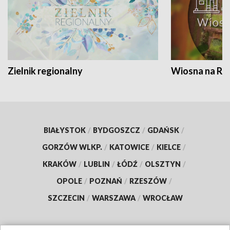
Zielnik regionalny
Wiosna na RO
BIAŁYSTOK
/
BYDGOSZCZ
/
GDAŃSK
/
GORZÓW WLKP.
/
KATOWICE
/
KIELCE
/
KRAKÓW
/
LUBLIN
/
ŁÓDŹ
/
OLSZTYN
/
OPOLE
/
POZNAŃ
/
RZESZÓW
/
SZCZECIN
/
WARSZAWA
/
WROCŁAW