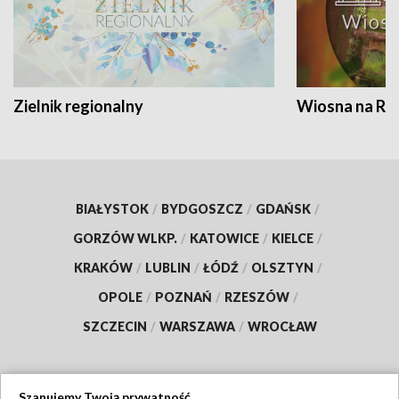
Zielnik regionalny
Wiosna na RO
BIAŁYSTOK
/
BYDGOSZCZ
/
GDAŃSK
/
GORZÓW WLKP.
/
KATOWICE
/
KIELCE
/
KRAKÓW
/
LUBLIN
/
ŁÓDŹ
/
OLSZTYN
/
OPOLE
/
POZNAŃ
/
RZESZÓW
/
SZCZECIN
/
WARSZAWA
/
WROCŁAW
Szanujemy Twoją prywatność