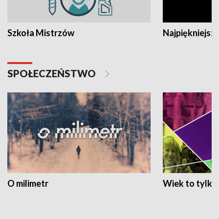
Szkoła Mistrzów
Najpiękniejsze
SPOŁECZEŃSTWO
O milimetr
Wiek to tylko 