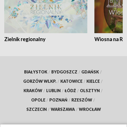
Zielnik regionalny
Wiosna na RO
BIAŁYSTOK
/
BYDGOSZCZ
/
GDAŃSK
/
GORZÓW WLKP.
/
KATOWICE
/
KIELCE
/
KRAKÓW
/
LUBLIN
/
ŁÓDŹ
/
OLSZTYN
/
OPOLE
/
POZNAŃ
/
RZESZÓW
/
SZCZECIN
/
WARSZAWA
/
WROCŁAW