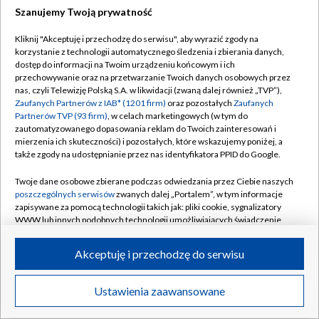
Szanujemy Twoją prywatność
Dołącz do nas:
Kliknij "Akceptuję i przechodzę do serwisu", aby wyrazić zgody na
korzystanie z technologii automatycznego śledzenia i zbierania danych,
TVP
dostęp do informacji na Twoim urządzeniu końcowym i ich
Abonament TVP
przechowywanie oraz na przetwarzanie Twoich danych osobowych przez
Regulamin TVP
nas, czyli Telewizję Polską S.A. w likwidacji (zwaną dalej również „TVP”),
Emisja w TVP
Zaufanych Partnerów z IAB* (1201 firm)
oraz pozostałych
Zaufanych
Polityka prywatności
Partnerów TVP (93 firm)
, w celach marketingowych (w tym do
Centrum informacji TVP
Moje zgody
zautomatyzowanego dopasowania reklam do Twoich zainteresowań i
mierzenia ich skuteczności) i pozostałych, które wskazujemy poniżej, a
Naziemna Telewizja Cyfrowa
Pomoc
także zgody na udostępnianie przez nas identyfikatora PPID do Google.
Sklep TVP
Biuro reklamy
Twoje dane osobowe zbierane podczas odwiedzania przez Ciebie naszych
Rada Programowa
poszczególnych serwisów
zwanych dalej „Portalem”, w tym informacje
Kontakt
zapisywane za pomocą technologii takich jak: pliki cookie, sygnalizatory
System NOS
WWW lub innych podobnych technologii umożliwiających świadczenie
dopasowanych i bezpiecznych usług, personalizację treści oraz reklam,
Informacje o nadawcy
Kanały
udostępnianie funkcji mediów społecznościowych oraz analizowanie
Akceptuję i przechodzę do serwisu
ruchu w Internecie.
Program dla prasy
©2026 Telewizja Polska S.A. w likwidacji
Biuro Reklamy
Twoje dane osobowe zbierane podczas odwiedzania przez Ciebie
Ustawienia zaawansowane
poszczególnych serwisów
na Portalu, takie jak adresy IP, identyfikatory
Ogłoszenie przetargowe
Twoich urządzeń końcowych i identyfikatory plików cookie, informacje o