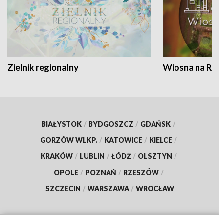
Zielnik regionalny
Wiosna na RO
BIAŁYSTOK
/
BYDGOSZCZ
/
GDAŃSK
/
GORZÓW WLKP.
/
KATOWICE
/
KIELCE
/
KRAKÓW
/
LUBLIN
/
ŁÓDŹ
/
OLSZTYN
/
OPOLE
/
POZNAŃ
/
RZESZÓW
/
SZCZECIN
/
WARSZAWA
/
WROCŁAW