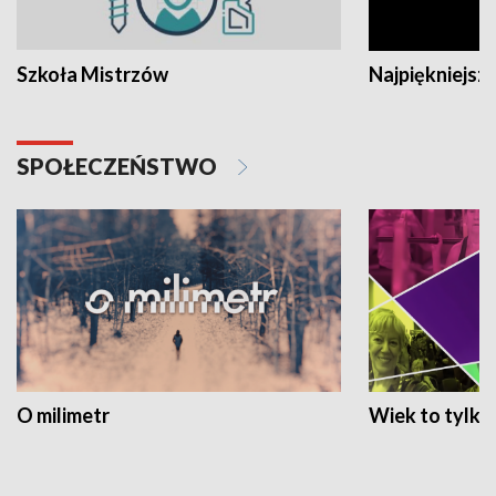
Szkoła Mistrzów
Najpiękniejsze
SPOŁECZEŃSTWO
O milimetr
Wiek to tylko 