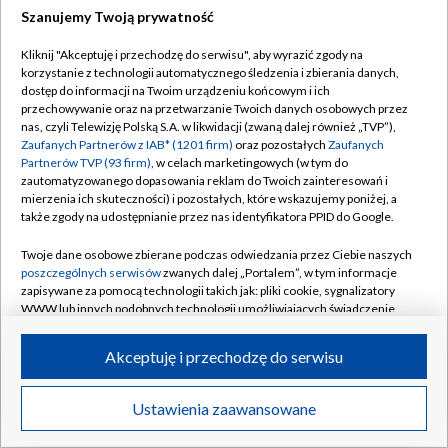
Szanujemy Twoją prywatność
Dołącz do nas:
Kliknij "Akceptuję i przechodzę do serwisu", aby wyrazić zgody na
korzystanie z technologii automatycznego śledzenia i zbierania danych,
TVP
dostęp do informacji na Twoim urządzeniu końcowym i ich
Abonament TVP
przechowywanie oraz na przetwarzanie Twoich danych osobowych przez
Regulamin TVP
nas, czyli Telewizję Polską S.A. w likwidacji (zwaną dalej również „TVP”),
Emisja w TVP
Zaufanych Partnerów z IAB* (1201 firm)
oraz pozostałych
Zaufanych
Polityka prywatności
Partnerów TVP (93 firm)
, w celach marketingowych (w tym do
Centrum informacji TVP
Moje zgody
zautomatyzowanego dopasowania reklam do Twoich zainteresowań i
mierzenia ich skuteczności) i pozostałych, które wskazujemy poniżej, a
Naziemna Telewizja Cyfrowa
Pomoc
także zgody na udostępnianie przez nas identyfikatora PPID do Google.
Sklep TVP
Biuro reklamy
Twoje dane osobowe zbierane podczas odwiedzania przez Ciebie naszych
Rada Programowa
poszczególnych serwisów
zwanych dalej „Portalem”, w tym informacje
Kontakt
zapisywane za pomocą technologii takich jak: pliki cookie, sygnalizatory
System NOS
WWW lub innych podobnych technologii umożliwiających świadczenie
dopasowanych i bezpiecznych usług, personalizację treści oraz reklam,
Informacje o nadawcy
Kanały
udostępnianie funkcji mediów społecznościowych oraz analizowanie
Akceptuję i przechodzę do serwisu
ruchu w Internecie.
Program dla prasy
©2026 Telewizja Polska S.A. w likwidacji
Biuro Reklamy
Twoje dane osobowe zbierane podczas odwiedzania przez Ciebie
Ustawienia zaawansowane
poszczególnych serwisów
na Portalu, takie jak adresy IP, identyfikatory
Ogłoszenie przetargowe
Twoich urządzeń końcowych i identyfikatory plików cookie, informacje o