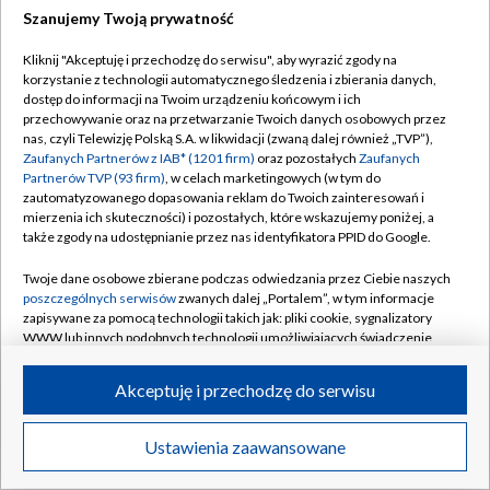
Szanujemy Twoją prywatność
Dołącz do nas:
Kliknij "Akceptuję i przechodzę do serwisu", aby wyrazić zgody na
korzystanie z technologii automatycznego śledzenia i zbierania danych,
TVP
dostęp do informacji na Twoim urządzeniu końcowym i ich
Abonament TVP
przechowywanie oraz na przetwarzanie Twoich danych osobowych przez
Regulamin TVP
nas, czyli Telewizję Polską S.A. w likwidacji (zwaną dalej również „TVP”),
Emisja w TVP
Zaufanych Partnerów z IAB* (1201 firm)
oraz pozostałych
Zaufanych
Polityka prywatności
Partnerów TVP (93 firm)
, w celach marketingowych (w tym do
Centrum informacji TVP
Moje zgody
zautomatyzowanego dopasowania reklam do Twoich zainteresowań i
mierzenia ich skuteczności) i pozostałych, które wskazujemy poniżej, a
Naziemna Telewizja Cyfrowa
Pomoc
także zgody na udostępnianie przez nas identyfikatora PPID do Google.
Sklep TVP
Biuro reklamy
Twoje dane osobowe zbierane podczas odwiedzania przez Ciebie naszych
Rada Programowa
poszczególnych serwisów
zwanych dalej „Portalem”, w tym informacje
Kontakt
zapisywane za pomocą technologii takich jak: pliki cookie, sygnalizatory
System NOS
WWW lub innych podobnych technologii umożliwiających świadczenie
dopasowanych i bezpiecznych usług, personalizację treści oraz reklam,
Informacje o nadawcy
Kanały
udostępnianie funkcji mediów społecznościowych oraz analizowanie
Akceptuję i przechodzę do serwisu
ruchu w Internecie.
Program dla prasy
©2026 Telewizja Polska S.A. w likwidacji
Biuro Reklamy
Twoje dane osobowe zbierane podczas odwiedzania przez Ciebie
Ustawienia zaawansowane
poszczególnych serwisów
na Portalu, takie jak adresy IP, identyfikatory
Ogłoszenie przetargowe
Twoich urządzeń końcowych i identyfikatory plików cookie, informacje o