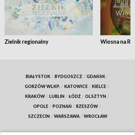
Zielnik regionalny
Wiosna na RO
BIAŁYSTOK
/
BYDGOSZCZ
/
GDAŃSK
/
GORZÓW WLKP.
/
KATOWICE
/
KIELCE
/
KRAKÓW
/
LUBLIN
/
ŁÓDŹ
/
OLSZTYN
/
OPOLE
/
POZNAŃ
/
RZESZÓW
/
SZCZECIN
/
WARSZAWA
/
WROCŁAW