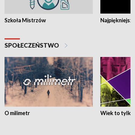
Szkoła Mistrzów
Najpiękniejsze
SPOŁECZEŃSTWO
O milimetr
Wiek to tylko 