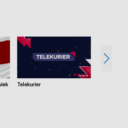
wiek
Telekurier
Kryminalna 