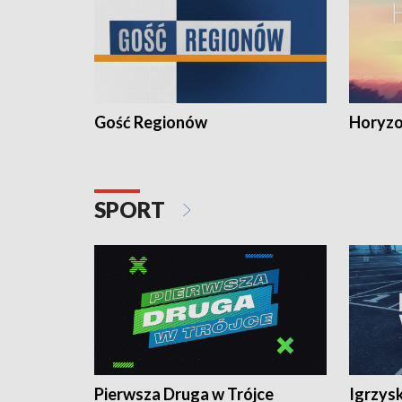
Gość Regionów
Horyzo
SPORT
Pierwsza Druga w Trójce
Igrzys