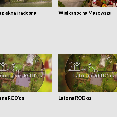
 piękna i radosna
Wielkanoc na Mazowszu
 na ROD'os
Lato na ROD'os