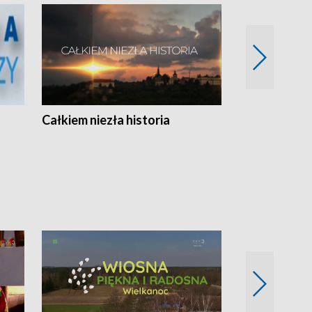
Całkiem niezła historia
Sanatoria