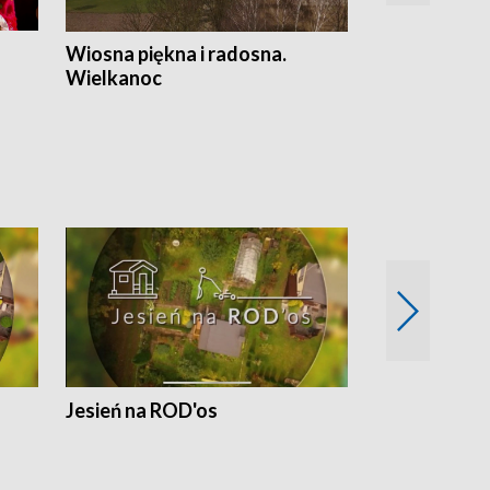
Wiosna piękna i radosna.
Gwiazdy od 
Wielkanoc
gwiazdki
Jesień na ROD'os
Dlaczego kr