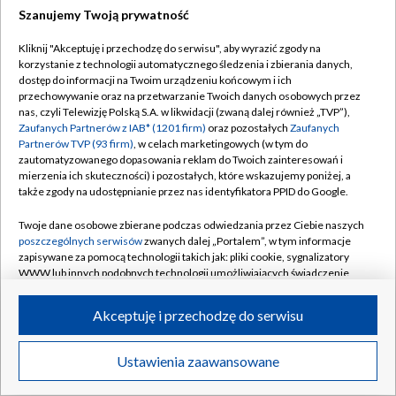
Szanujemy Twoją prywatność
Dołącz do nas:
Kliknij "Akceptuję i przechodzę do serwisu", aby wyrazić zgody na
korzystanie z technologii automatycznego śledzenia i zbierania danych,
TVP
dostęp do informacji na Twoim urządzeniu końcowym i ich
Abonament TVP
przechowywanie oraz na przetwarzanie Twoich danych osobowych przez
Regulamin TVP
nas, czyli Telewizję Polską S.A. w likwidacji (zwaną dalej również „TVP”),
Emisja w TVP
Zaufanych Partnerów z IAB* (1201 firm)
oraz pozostałych
Zaufanych
Polityka prywatności
Partnerów TVP (93 firm)
, w celach marketingowych (w tym do
Centrum informacji TVP
Moje zgody
zautomatyzowanego dopasowania reklam do Twoich zainteresowań i
mierzenia ich skuteczności) i pozostałych, które wskazujemy poniżej, a
Naziemna Telewizja Cyfrowa
Pomoc
także zgody na udostępnianie przez nas identyfikatora PPID do Google.
Sklep TVP
Biuro reklamy
Twoje dane osobowe zbierane podczas odwiedzania przez Ciebie naszych
Rada Programowa
poszczególnych serwisów
zwanych dalej „Portalem”, w tym informacje
Kontakt
zapisywane za pomocą technologii takich jak: pliki cookie, sygnalizatory
System NOS
WWW lub innych podobnych technologii umożliwiających świadczenie
dopasowanych i bezpiecznych usług, personalizację treści oraz reklam,
Informacje o nadawcy
Kanały
udostępnianie funkcji mediów społecznościowych oraz analizowanie
Akceptuję i przechodzę do serwisu
ruchu w Internecie.
Program dla prasy
©2026 Telewizja Polska S.A. w likwidacji
Biuro Reklamy
Twoje dane osobowe zbierane podczas odwiedzania przez Ciebie
Ustawienia zaawansowane
poszczególnych serwisów
na Portalu, takie jak adresy IP, identyfikatory
Ogłoszenie przetargowe
Twoich urządzeń końcowych i identyfikatory plików cookie, informacje o