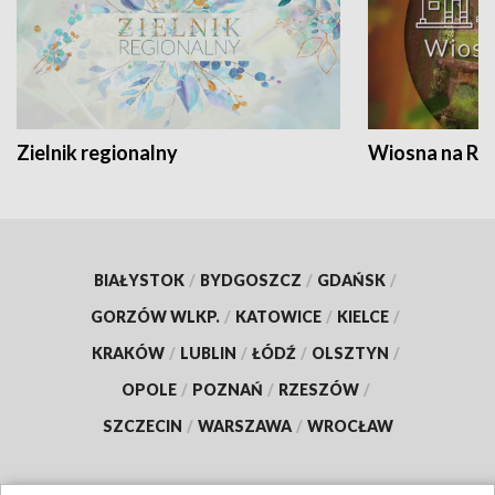
Zielnik regionalny
Wiosna na RO
BIAŁYSTOK
/
BYDGOSZCZ
/
GDAŃSK
/
GORZÓW WLKP.
/
KATOWICE
/
KIELCE
/
KRAKÓW
/
LUBLIN
/
ŁÓDŹ
/
OLSZTYN
/
OPOLE
/
POZNAŃ
/
RZESZÓW
/
SZCZECIN
/
WARSZAWA
/
WROCŁAW