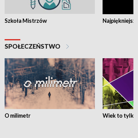
Szkoła Mistrzów
Najpiękniejsze
SPOŁECZEŃSTWO
O milimetr
Wiek to tylko 