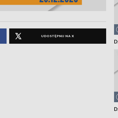
UDOSTĘPNIJ NA X
D
D