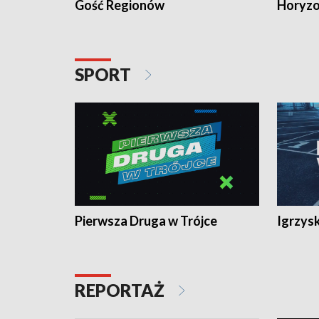
Gość Regionów
Horyzo
SPORT
Pierwsza Druga w Trójce
Igrzys
REPORTAŻ