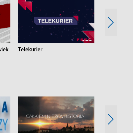
wiek
Telekurier
Kryminalna 