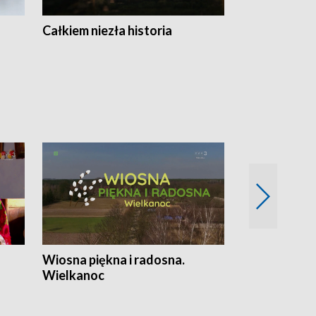
Całkiem niezła historia
Sanatoria
Wiosna piękna i radosna.
Gwiazdy od 
Wielkanoc
gwiazdki