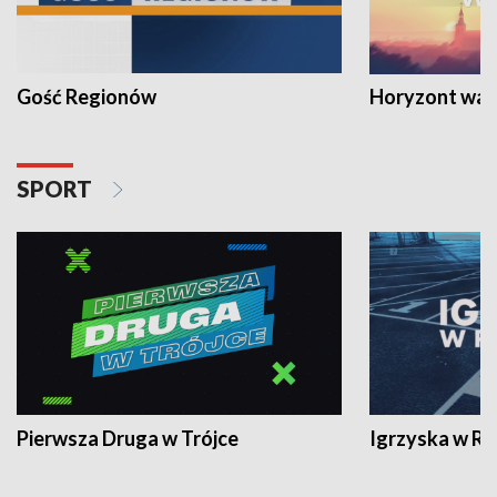
Gość Regionów
Horyzont war
SPORT
Pierwsza Druga w Trójce
Igrzyska w R