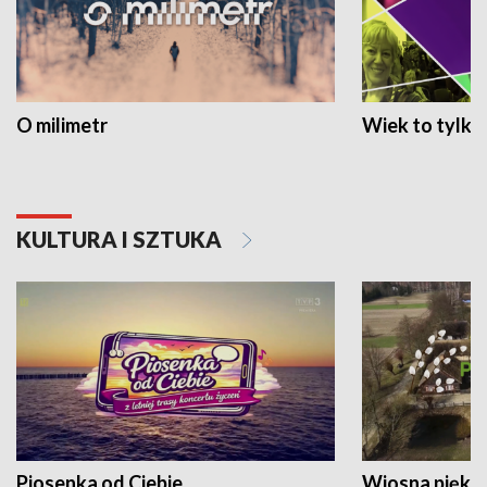
O milimetr
Wiek to tylko 
KULTURA I SZTUKA
Piosenka od Ciebie
Wiosna piękna