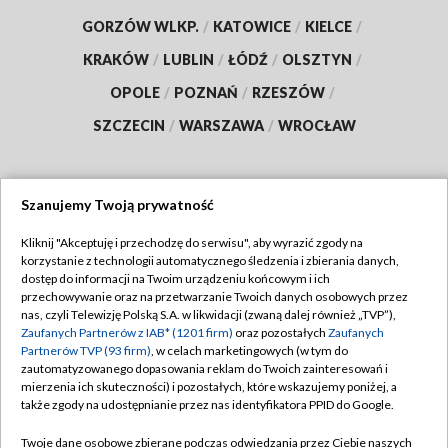
GORZÓW WLKP.
/
KATOWICE
/
KIELCE
/
KRAKÓW
/
LUBLIN
/
ŁÓDŹ
/
OLSZTYN
/
OPOLE
/
POZNAŃ
/
RZESZÓW
/
SZCZECIN
/
WARSZAWA
/
WROCŁAW
Szanujemy Twoją prywatność
Dołącz do nas:
Kliknij "Akceptuję i przechodzę do serwisu", aby wyrazić zgody na
korzystanie z technologii automatycznego śledzenia i zbierania danych,
TVP
dostęp do informacji na Twoim urządzeniu końcowym i ich
Abonament TVP
przechowywanie oraz na przetwarzanie Twoich danych osobowych przez
Regulamin TVP
nas, czyli Telewizję Polską S.A. w likwidacji (zwaną dalej również „TVP”),
Emisja w TVP
Zaufanych Partnerów z IAB* (1201 firm)
oraz pozostałych
Zaufanych
Polityka prywatności
Partnerów TVP (93 firm)
, w celach marketingowych (w tym do
Centrum informacji TVP
Moje zgody
zautomatyzowanego dopasowania reklam do Twoich zainteresowań i
mierzenia ich skuteczności) i pozostałych, które wskazujemy poniżej, a
Naziemna Telewizja Cyfrowa
Pomoc
także zgody na udostępnianie przez nas identyfikatora PPID do Google.
Sklep TVP
Biuro reklamy
Twoje dane osobowe zbierane podczas odwiedzania przez Ciebie naszych