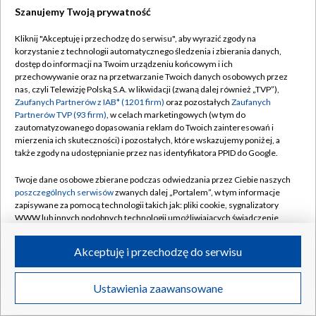
Szanujemy Twoją prywatność
Dołącz do nas:
Kliknij "Akceptuję i przechodzę do serwisu", aby wyrazić zgody na
korzystanie z technologii automatycznego śledzenia i zbierania danych,
TVP
dostęp do informacji na Twoim urządzeniu końcowym i ich
Abonament TVP
przechowywanie oraz na przetwarzanie Twoich danych osobowych przez
Regulamin TVP
nas, czyli Telewizję Polską S.A. w likwidacji (zwaną dalej również „TVP”),
Emisja w TVP
Zaufanych Partnerów z IAB* (1201 firm)
oraz pozostałych
Zaufanych
Polityka prywatności
Partnerów TVP (93 firm)
, w celach marketingowych (w tym do
Centrum informacji TVP
Moje zgody
zautomatyzowanego dopasowania reklam do Twoich zainteresowań i
mierzenia ich skuteczności) i pozostałych, które wskazujemy poniżej, a
Naziemna Telewizja Cyfrowa
Pomoc
także zgody na udostępnianie przez nas identyfikatora PPID do Google.
Sklep TVP
Biuro reklamy
Twoje dane osobowe zbierane podczas odwiedzania przez Ciebie naszych
Rada Programowa
poszczególnych serwisów
zwanych dalej „Portalem”, w tym informacje
Kontakt
zapisywane za pomocą technologii takich jak: pliki cookie, sygnalizatory
System NOS
WWW lub innych podobnych technologii umożliwiających świadczenie
dopasowanych i bezpiecznych usług, personalizację treści oraz reklam,
Informacje o nadawcy
Kanały
udostępnianie funkcji mediów społecznościowych oraz analizowanie
Akceptuję i przechodzę do serwisu
ruchu w Internecie.
Program dla prasy
©2026 Telewizja Polska S.A. w likwidacji
Biuro Reklamy
Twoje dane osobowe zbierane podczas odwiedzania przez Ciebie
Ustawienia zaawansowane
poszczególnych serwisów
na Portalu, takie jak adresy IP, identyfikatory
Ogłoszenie przetargowe
Twoich urządzeń końcowych i identyfikatory plików cookie, informacje o