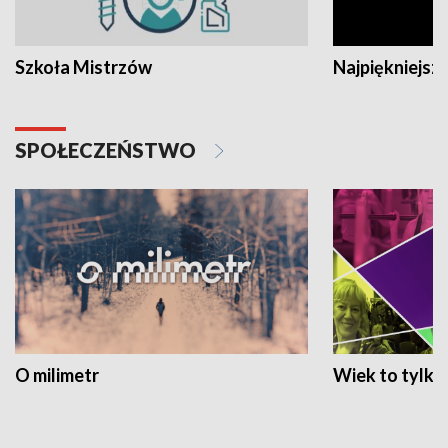
Szkoła Mistrzów
Najpiękniejsze
SPOŁECZEŃSTWO
O milimetr
Wiek to tylko 