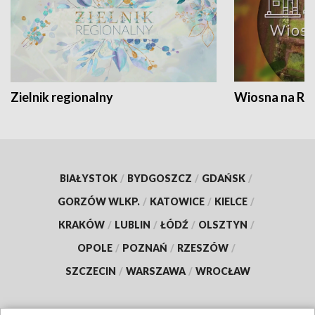
Zielnik regionalny
Wiosna na RO
BIAŁYSTOK
/
BYDGOSZCZ
/
GDAŃSK
/
GORZÓW WLKP.
/
KATOWICE
/
KIELCE
/
KRAKÓW
/
LUBLIN
/
ŁÓDŹ
/
OLSZTYN
/
OPOLE
/
POZNAŃ
/
RZESZÓW
/
SZCZECIN
/
WARSZAWA
/
WROCŁAW