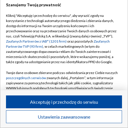
Szanujemy Twoją prywatność
Dołącz do nas:
Kliknij "Akceptuję i przechodzę do serwisu", aby wyrazić zgody na
korzystanie z technologii automatycznego śledzenia i zbierania danych,
TVP
dostęp do informacji na Twoim urządzeniu końcowym i ich
Abonament TVP
przechowywanie oraz na przetwarzanie Twoich danych osobowych przez
Regulamin TVP
nas, czyli Telewizję Polską S.A. w likwidacji (zwaną dalej również „TVP”),
Emisja w TVP
Zaufanych Partnerów z IAB* (1201 firm)
oraz pozostałych
Zaufanych
Polityka prywatności
Partnerów TVP (93 firm)
, w celach marketingowych (w tym do
Centrum informacji TVP
Moje zgody
zautomatyzowanego dopasowania reklam do Twoich zainteresowań i
mierzenia ich skuteczności) i pozostałych, które wskazujemy poniżej, a
Naziemna Telewizja Cyfrowa
Pomoc
także zgody na udostępnianie przez nas identyfikatora PPID do Google.
Sklep TVP
Biuro reklamy
Twoje dane osobowe zbierane podczas odwiedzania przez Ciebie naszych
Rada Programowa
poszczególnych serwisów
zwanych dalej „Portalem”, w tym informacje
Kontakt
zapisywane za pomocą technologii takich jak: pliki cookie, sygnalizatory
System NOS
WWW lub innych podobnych technologii umożliwiających świadczenie
dopasowanych i bezpiecznych usług, personalizację treści oraz reklam,
Informacje o nadawcy
Kanały
udostępnianie funkcji mediów społecznościowych oraz analizowanie
Akceptuję i przechodzę do serwisu
ruchu w Internecie.
Program dla prasy
©2026 Telewizja Polska S.A. w likwidacji
Biuro Reklamy
Twoje dane osobowe zbierane podczas odwiedzania przez Ciebie
Ustawienia zaawansowane
poszczególnych serwisów
na Portalu, takie jak adresy IP, identyfikatory
Ogłoszenie przetargowe
Twoich urządzeń końcowych i identyfikatory plików cookie, informacje o