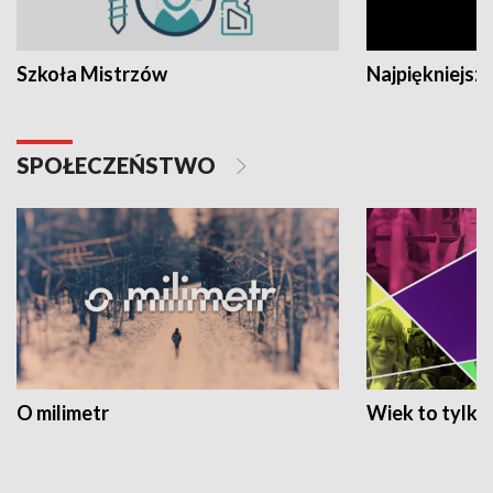
Szkoła Mistrzów
Najpiękniejsze
SPOŁECZEŃSTWO
O milimetr
Wiek to tylko 