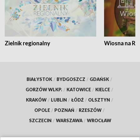
Zielnik regionalny
Wiosna na RO
BIAŁYSTOK
/
BYDGOSZCZ
/
GDAŃSK
/
GORZÓW WLKP.
/
KATOWICE
/
KIELCE
/
KRAKÓW
/
LUBLIN
/
ŁÓDŹ
/
OLSZTYN
/
OPOLE
/
POZNAŃ
/
RZESZÓW
/
SZCZECIN
/
WARSZAWA
/
WROCŁAW