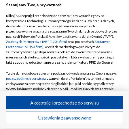
Szanujemy Twoją prywatność
Dołącz do nas:
Kliknij "Akceptuję i przechodzę do serwisu", aby wyrazić zgody na
korzystanie z technologii automatycznego śledzenia i zbierania danych,
TVP
dostęp do informacji na Twoim urządzeniu końcowym i ich
Abonament TVP
przechowywanie oraz na przetwarzanie Twoich danych osobowych przez
Regulamin TVP
nas, czyli Telewizję Polską S.A. w likwidacji (zwaną dalej również „TVP”),
Emisja w TVP
Zaufanych Partnerów z IAB* (1201 firm)
oraz pozostałych
Zaufanych
Polityka prywatności
Partnerów TVP (93 firm)
, w celach marketingowych (w tym do
Centrum informacji TVP
Moje zgody
zautomatyzowanego dopasowania reklam do Twoich zainteresowań i
mierzenia ich skuteczności) i pozostałych, które wskazujemy poniżej, a
Naziemna Telewizja Cyfrowa
Pomoc
także zgody na udostępnianie przez nas identyfikatora PPID do Google.
Sklep TVP
Biuro reklamy
Twoje dane osobowe zbierane podczas odwiedzania przez Ciebie naszych
Rada Programowa
poszczególnych serwisów
zwanych dalej „Portalem”, w tym informacje
Kontakt
zapisywane za pomocą technologii takich jak: pliki cookie, sygnalizatory
System NOS
WWW lub innych podobnych technologii umożliwiających świadczenie
dopasowanych i bezpiecznych usług, personalizację treści oraz reklam,
Informacje o nadawcy
Kanały
udostępnianie funkcji mediów społecznościowych oraz analizowanie
Akceptuję i przechodzę do serwisu
ruchu w Internecie.
Program dla prasy
©2026 Telewizja Polska S.A. w likwidacji
Biuro Reklamy
Twoje dane osobowe zbierane podczas odwiedzania przez Ciebie
Ustawienia zaawansowane
poszczególnych serwisów
na Portalu, takie jak adresy IP, identyfikatory
Ogłoszenie przetargowe
Twoich urządzeń końcowych i identyfikatory plików cookie, informacje o