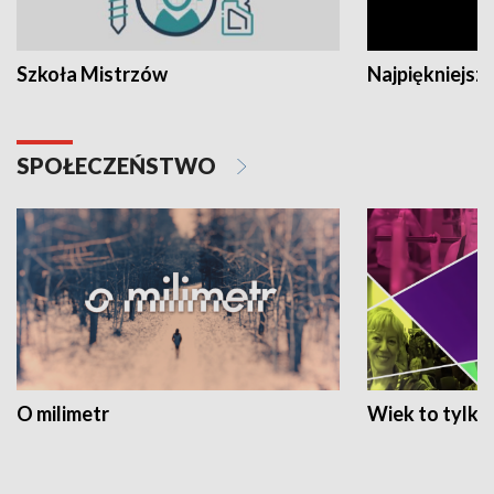
Szkoła Mistrzów
Najpiękniejsze
SPOŁECZEŃSTWO
O milimetr
Wiek to tylko 