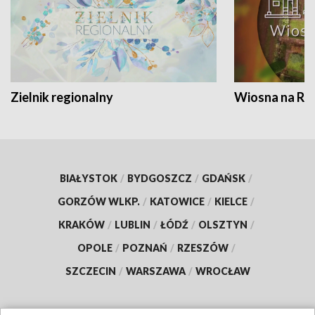
Zielnik regionalny
Wiosna na RO
BIAŁYSTOK
/
BYDGOSZCZ
/
GDAŃSK
/
GORZÓW WLKP.
/
KATOWICE
/
KIELCE
/
KRAKÓW
/
LUBLIN
/
ŁÓDŹ
/
OLSZTYN
/
OPOLE
/
POZNAŃ
/
RZESZÓW
/
SZCZECIN
/
WARSZAWA
/
WROCŁAW