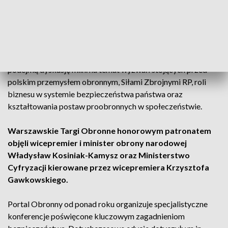
mundurowe.
Integralną częścią targów będzie blok konferencyjny, w
ramach którego eksperci, przedstawiciele administracji
publicznej, służb mundurowych oraz sektora prywatnego
podejmą dyskusję m.in. na temat wyzwań stojących przed
polskim przemysłem obronnym, Siłami Zbrojnymi RP, roli
biznesu w systemie bezpieczeństwa państwa oraz
kształtowania postaw proobronnych w społeczeństwie.
Warszawskie Targi Obronne honorowym patronatem
objęli wicepremier i minister obrony narodowej
Władysław Kosiniak-Kamysz oraz Ministerstwo
Cyfryzacji kierowane przez wicepremiera Krzysztofa
Gawkowskiego.
Portal Obronny od ponad roku organizuje specjalistyczne
konferencje poświęcone kluczowym zagadnieniom