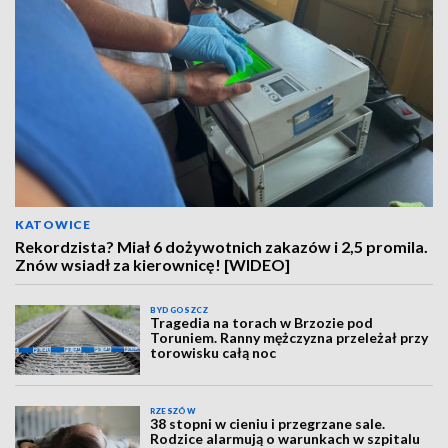
KATOWICE
Rekordzista? Miał 6 dożywotnich zakazów i 2,5 promila.
Znów wsiadł za kierownicę! [WIDEO]
BYDGOSZCZ
Tragedia na torach w Brzozie pod
Toruniem. Ranny mężczyzna przeleżał przy
torowisku całą noc
RZESZÓW
38 stopni w cieniu i przegrzane sale.
Rodzice alarmują o warunkach w szpitalu