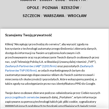
OPOLE
/
POZNAŃ
/
RZESZÓW
/
SZCZECIN
/
WARSZAWA
/
WROCŁAW
Szanujemy Twoją prywatność
Dołącz do nas:
Kliknij "Akceptuję i przechodzę do serwisu", aby wyrazić zgody na
korzystanie z technologii automatycznego śledzenia i zbierania danych,
TVP
dostęp do informacji na Twoim urządzeniu końcowym i ich
Abonament TVP
przechowywanie oraz na przetwarzanie Twoich danych osobowych przez
Regulamin TVP
nas, czyli Telewizję Polską S.A. w likwidacji (zwaną dalej również „TVP”),
Emisja w TVP
Polityka prywatności
Zaufanych Partnerów z IAB* (1201 firm)
oraz pozostałych
Zaufanych
Partnerów TVP (93 firm)
, w celach marketingowych (w tym do
Centrum informacji TVP
Moje zgody
zautomatyzowanego dopasowania reklam do Twoich zainteresowań i
mierzenia ich skuteczności) i pozostałych, które wskazujemy poniżej, a
Naziemna Telewizja Cyfrowa
Pomoc
także zgody na udostępnianie przez nas identyfikatora PPID do Google.
Sklep TVP
Biuro reklamy
Twoje dane osobowe zbierane podczas odwiedzania przez Ciebie naszych
Rada Programowa
Kontakt
poszczególnych serwisów
zwanych dalej „Portalem”, w tym informacje
zapisywane za pomocą technologii takich jak: pliki cookie, sygnalizatory
System NOS
WWW lub innych podobnych technologii umożliwiających świadczenie