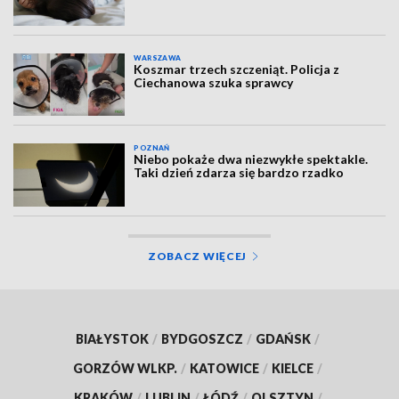
WARSZAWA
Koszmar trzech szczeniąt. Policja z
Ciechanowa szuka sprawcy
POZNAŃ
Niebo pokaże dwa niezwykłe spektakle.
Taki dzień zdarza się bardzo rzadko
ZOBACZ WIĘCEJ
BIAŁYSTOK
/
BYDGOSZCZ
/
GDAŃSK
/
GORZÓW WLKP.
/
KATOWICE
/
KIELCE
/
KRAKÓW
/
LUBLIN
/
ŁÓDŹ
/
OLSZTYN
/