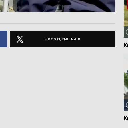
UDOSTĘPNIJ NA X
K
K