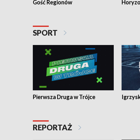
Gość Regionów
Horyzo
SPORT
Pierwsza Druga w Trójce
Igrzys
REPORTAŻ