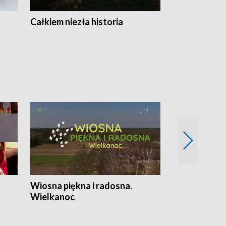
Całkiem niezła historia
Sanatoria
Wiosna piękna i radosna.
Gwiazdy od 
Wielkanoc
gwiazdki