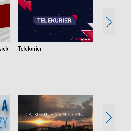
wiek
Telekurier
Kryminalna 