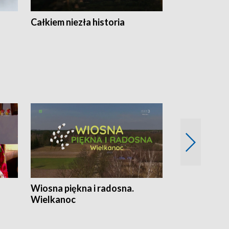
Całkiem niezła historia
Sanatoria
Wiosna piękna i radosna.
Gwiazdy od 
Wielkanoc
gwiazdki