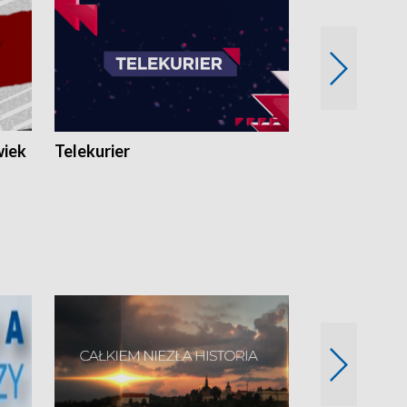
wiek
Telekurier
Kryminalna 