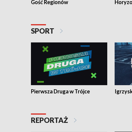
Gość Regionów
Horyzo
SPORT
Pierwsza Druga w Trójce
Igrzys
REPORTAŻ