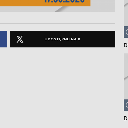
UDOSTĘPNIJ NA X
D
D