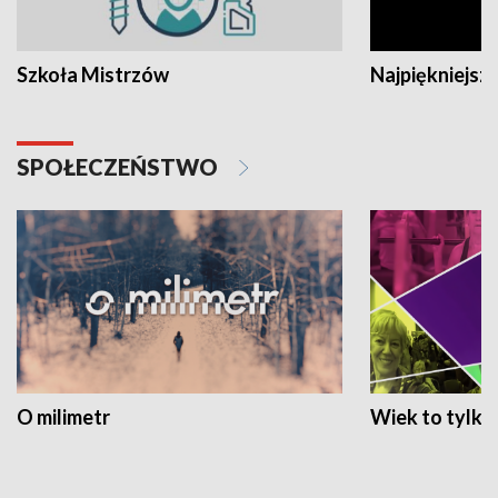
Szkoła Mistrzów
Najpiękniejsze
SPOŁECZEŃSTWO
O milimetr
Wiek to tylko 