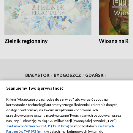
Zielnik regionalny
Wiosna na RO
BIAŁYSTOK
/
BYDGOSZCZ
/
GDAŃSK
/
GORZÓW WLKP.
/
KATOWICE
/
KIELCE
/
Szanujemy Twoją prywatność
KRAKÓW
/
LUBLIN
/
ŁÓDŹ
/
OLSZTYN
/
Kliknij "Akceptuję i przechodzę do serwisu", aby wyrazić zgody na
OPOLE
/
POZNAŃ
/
RZESZÓW
/
korzystanie z technologii automatycznego śledzenia i zbierania danych,
dostęp do informacji na Twoim urządzeniu końcowym i ich
SZCZECIN
/
WARSZAWA
/
WROCŁAW
przechowywanie oraz na przetwarzanie Twoich danych osobowych przez
nas, czyli Telewizję Polską S.A. w likwidacji (zwaną dalej również „TVP”),
Zaufanych Partnerów z IAB* (1201 firm)
oraz pozostałych
Zaufanych
Partnerów TVP (93 firm)
, w celach marketingowych (w tym do