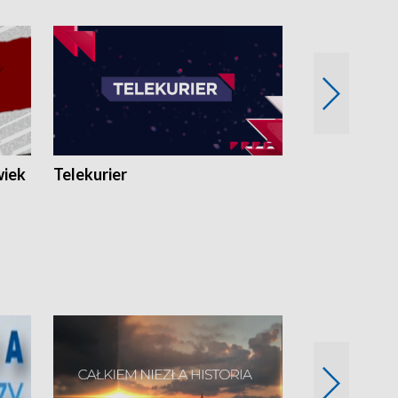
wiek
Telekurier
Kryminalna 