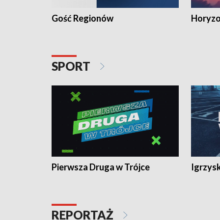
Gość Regionów
Horyzo
SPORT
Pierwsza Druga w Trójce
Igrzys
REPORTAŻ