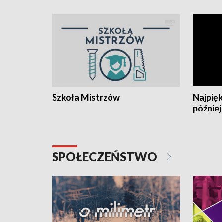
Szkoła Mistrzów
Najpięk
później
SPOŁECZEŃSTWO