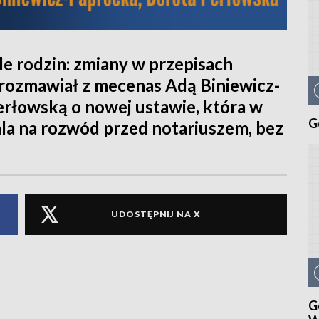
e rodzin: zmiany w przepisach
rozmawiał z mecenas Adą Biniewicz-
erłowską o nowej ustawie, która w
G
la na rozwód przed notariuszem, bez
UDOSTĘPNIJ NA X
G