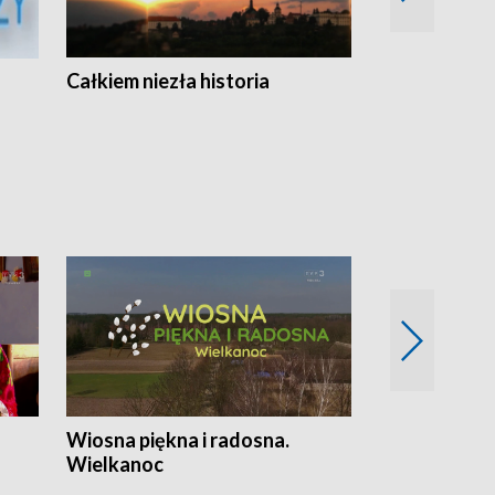
Całkiem niezła historia
Sanatoria
Wiosna piękna i radosna.
Gwiazdy od 
Wielkanoc
gwiazdki