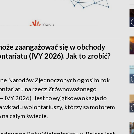
y może zaangażować się w obchody
riatu (IVY 2026). Jak to zrobić?
ne Narodów Zjednoczonych ogłosiło rok
ntariatu na rzecz Zrównoważonego
– IVY 2026). Jest to wyjątkowa okazja do
ia wkładu wolontariuszy, którzy są motorem
na całym świecie.
dowego Roku Wolontariatu w Polsce jest