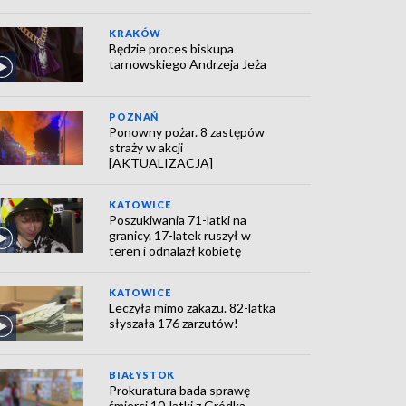
KRAKÓW
Będzie proces biskupa
tarnowskiego Andrzeja Jeża
POZNAŃ
Ponowny pożar. 8 zastępów
straży w akcji
[AKTUALIZACJA]
KATOWICE
Poszukiwania 71-latki na
granicy. 17-latek ruszył w
teren i odnalazł kobietę
KATOWICE
Leczyła mimo zakazu. 82-latka
słyszała 176 zarzutów!
BIAŁYSTOK
Prokuratura bada sprawę
śmierci 10-latki z Gródka