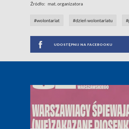
Źródło:
mat. organizatora
#wolontariat
#dzień wolontariatu
#
UDOSTĘPNIJ NA FACEBOOKU