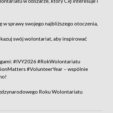
lontariatu w obszarze, który Cię interesuje i
ię w sprawy swojego najbliższego otoczenia,
okazuj swój wolontariat, aby inspirować
htagami: #IVY2026 #RokWolontariatu
ionMatters #VolunteerYear – wspólnie
no!
iędzynarodowego Roku Wolontariatu