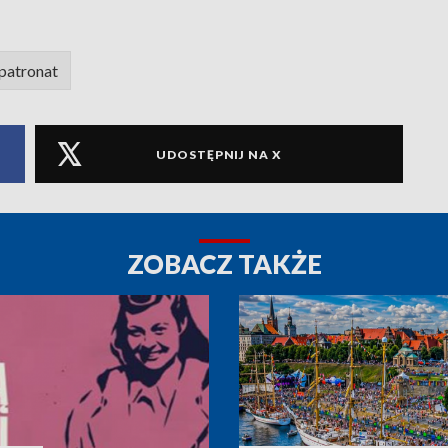
patronat
UDOSTĘPNIJ NA X
ZOBACZ TAKŻE