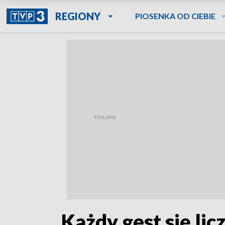
REGIONY
PIOSENKA OD CIEBIE
„Każdy gest się li