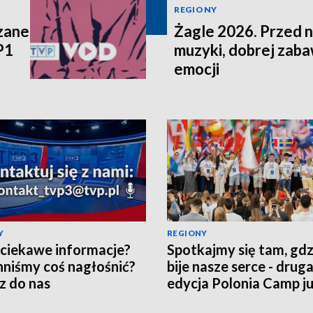
REGIONY
zane
Żagle 2026. Przed n
P1
muzyki, dobrej zaba
emocji
Y
REGIONY
ciekawe informacje?
Spotkajmy się tam, gdz
niśmy coś nagłośnić?
bije nasze serce - drug
z do nas
edycja Polonia Camp ju
dni!