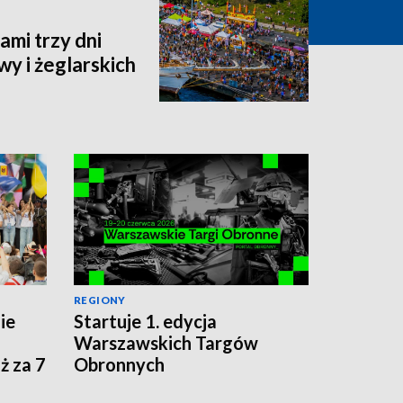
ami trzy dni
wy i żeglarskich
REGIONY
ie
Startuje 1. edycja
a
Warszawskich Targów
ż za 7
Obronnych