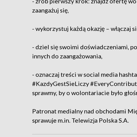
- zrób pierwszy krok: znajdź ofertę wo
zaangażuj się,
- wykorzystuj każdą okazję – włączaj s
- dziel się swoimi doświadczeniami, p
innych do zaangażowania,
- oznaczaj treści w social media has
#KazdyGestSieLiczy #EveryContribut
sprawmy, by o wolontariacie było głoś
Patronat medialny nad obchodami M
sprawuje m.in. Telewizja Polska S.A.