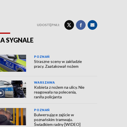
UDOSTĘPNIJ:
A SYGNALE
POZNAŃ
Straszne sceny w zakładzie
pracy. Zaatakował nożem
WARSZAWA
Kobieta z nożem na ulicy. Nie
reagowała na polecenia,
raniła policjanta
POZNAŃ
Bulwersujące zajście w
poznańskim tramwaju.
Świadkiem radny [WIDEO]