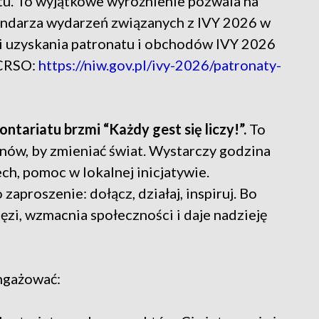
. To wyjątkowe wyróżnienie pozwala na
lendarza wydarzeń związanych z IVY 2026 w
i uzyskania patronatu i obchodów IVY 2026
-CRSO:
https://niw.gov.pl/ivy-2026/patronaty-
riatu brzmi “Każdy gest się liczy!”.
To
ynów, by zmieniać świat. Wystarczy godzina
h, pomoc w lokalnej inicjatywie.
proszenie: dołącz, działaj, inspiruj. Bo
ęzi, wzmacnia społeczności i daje nadzieję
angażować: