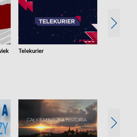
wiek
Telekurier
Kryminalna 