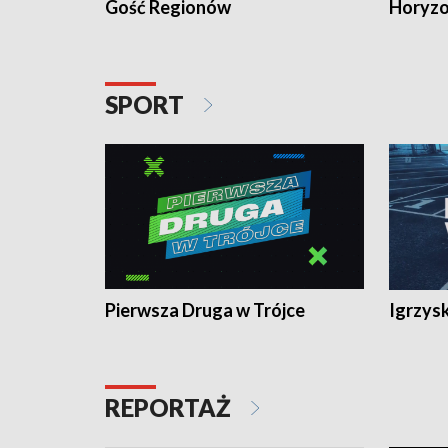
Gość Regionów
Horyzo
SPORT
Pierwsza Druga w Trójce
Igrzys
REPORTAŻ