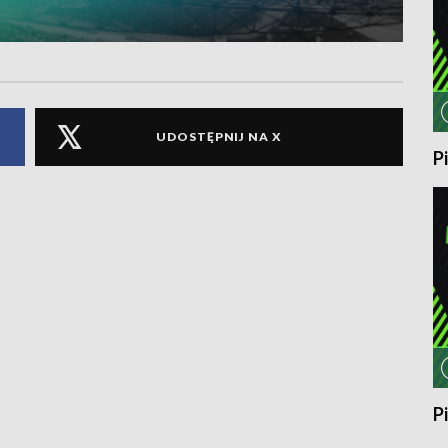
UDOSTĘPNIJ NA X
P
P