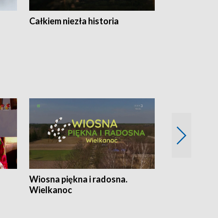
Całkiem niezła historia
Sanatoria
Wiosna piękna i radosna.
Gwiazdy od 
Wielkanoc
gwiazdki