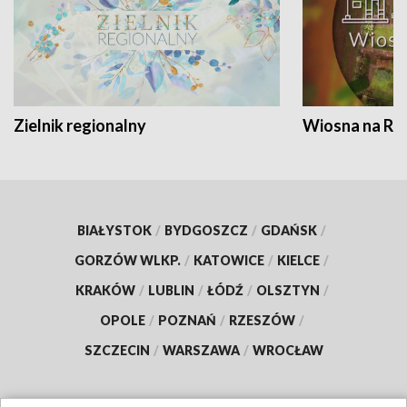
Zielnik regionalny
Wiosna na RO
BIAŁYSTOK
/
BYDGOSZCZ
/
GDAŃSK
/
GORZÓW WLKP.
/
KATOWICE
/
KIELCE
/
KRAKÓW
/
LUBLIN
/
ŁÓDŹ
/
OLSZTYN
/
OPOLE
/
POZNAŃ
/
RZESZÓW
/
SZCZECIN
/
WARSZAWA
/
WROCŁAW