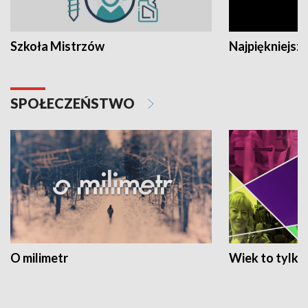
Szkoła Mistrzów
Najpiękniejsze
SPOŁECZEŃSTWO
O milimetr
Wiek to tylko 