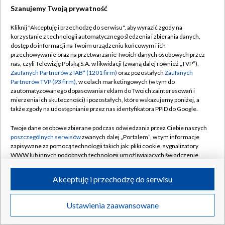
Szanujemy Twoją prywatność
Dołącz do nas:
Kliknij "Akceptuję i przechodzę do serwisu", aby wyrazić zgody na
korzystanie z technologii automatycznego śledzenia i zbierania danych,
TVP
dostęp do informacji na Twoim urządzeniu końcowym i ich
Abonament TVP
przechowywanie oraz na przetwarzanie Twoich danych osobowych przez
Regulamin TVP
nas, czyli Telewizję Polską S.A. w likwidacji (zwaną dalej również „TVP”),
Emisja w TVP
Zaufanych Partnerów z IAB* (1201 firm)
oraz pozostałych
Zaufanych
Polityka prywatności
Partnerów TVP (93 firm)
, w celach marketingowych (w tym do
Centrum informacji TVP
Moje zgody
zautomatyzowanego dopasowania reklam do Twoich zainteresowań i
mierzenia ich skuteczności) i pozostałych, które wskazujemy poniżej, a
Naziemna Telewizja Cyfrowa
Pomoc
także zgody na udostępnianie przez nas identyfikatora PPID do Google.
Sklep TVP
Biuro reklamy
Twoje dane osobowe zbierane podczas odwiedzania przez Ciebie naszych
Rada Programowa
poszczególnych serwisów
zwanych dalej „Portalem”, w tym informacje
Kontakt
zapisywane za pomocą technologii takich jak: pliki cookie, sygnalizatory
System NOS
WWW lub innych podobnych technologii umożliwiających świadczenie
dopasowanych i bezpiecznych usług, personalizację treści oraz reklam,
Informacje o nadawcy
Kanały
udostępnianie funkcji mediów społecznościowych oraz analizowanie
Akceptuję i przechodzę do serwisu
ruchu w Internecie.
Program dla prasy
©2026 Telewizja Polska S.A. w likwidacji
Biuro Reklamy
Twoje dane osobowe zbierane podczas odwiedzania przez Ciebie
Ustawienia zaawansowane
poszczególnych serwisów
na Portalu, takie jak adresy IP, identyfikatory
Ogłoszenie przetargowe
Twoich urządzeń końcowych i identyfikatory plików cookie, informacje o