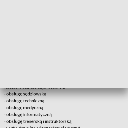
W ramach dotacji w programie AKTYWNI LOKALNIE
można pokryć następujące koszty:
· zakup niezbędnego do realizacji zadania sprzętu
sportowego (w wysokości do 10% kosztów udzielonego
wsparcia)
· trofea sportowe, dyplomy, · transport uczestników,
urządzeń i sprzętu sportowego (na terenie Polski)
· wynajem obiektów sportowych oraz urządzeń i sprzętu
sportowego
· promocję przedsięwzięcia (banery, roll-upy, ulotki, gadżety
promocyjne, koszty przygotowania i prowadzenia strony
internetowej oraz Social Mediów) – w wysokości do 20%
kosztów udzielonego wsparcia
· obsługę sędziowską
· obsługę techniczną
· obsługę medyczną
· obsługę informatyczną
· obsługę trenerską i instruktorską
· wyżywienie (z wyłączeniem słodyczy)