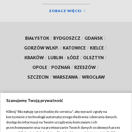
ZOBACZ WIĘCEJ
BIAŁYSTOK
/
BYDGOSZCZ
/
GDAŃSK
/
GORZÓW WLKP.
/
KATOWICE
/
KIELCE
/
KRAKÓW
/
LUBLIN
/
ŁÓDŹ
/
OLSZTYN
/
OPOLE
/
POZNAŃ
/
RZESZÓW
/
SZCZECIN
/
WARSZAWA
/
WROCŁAW
Szanujemy Twoją prywatność
Dołącz do nas:
Kliknij "Akceptuję i przechodzę do serwisu", aby wyrazić zgody na
korzystanie z technologii automatycznego śledzenia i zbierania danych,
TVP
dostęp do informacji na Twoim urządzeniu końcowym i ich
Abonament TVP
przechowywanie oraz na przetwarzanie Twoich danych osobowych przez
Regulamin TVP