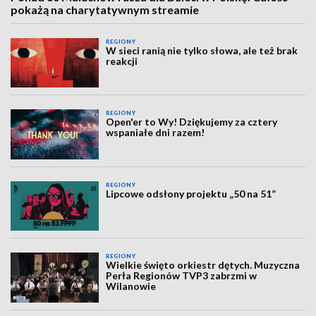
pokażą na charytatywnym streamie
REGIONY
W sieci ranią nie tylko słowa, ale też brak
reakcji
REGIONY
Open'er to Wy! Dziękujemy za cztery
wspaniałe dni razem!
REGIONY
Lipcowe odsłony projektu „50 na 51”
REGIONY
Wielkie święto orkiestr dętych. Muzyczna
Perła Regionów TVP3 zabrzmi w
Wilanowie