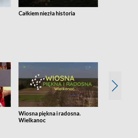
Całkiem niezła historia
Sanatoria
Wiosna piękna i radosna.
Gwiazdy od 
Wielkanoc
gwiazdki