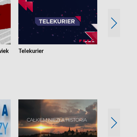
wiek
Telekurier
Kryminalna 