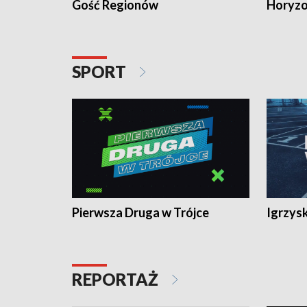
Gość Regionów
Horyzo
SPORT
Pierwsza Druga w Trójce
Igrzys
REPORTAŻ