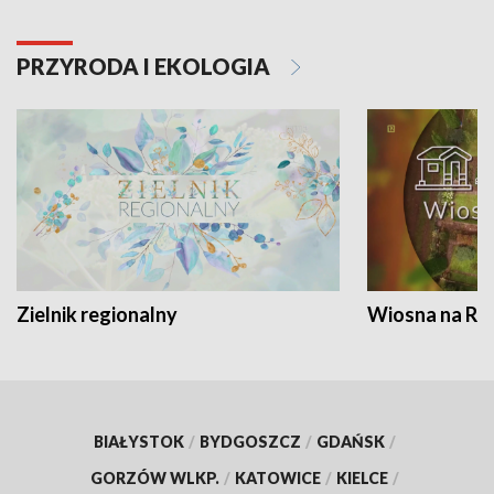
PRZYRODA I EKOLOGIA
Zielnik regionalny
Wiosna na RO
BIAŁYSTOK
/
BYDGOSZCZ
/
GDAŃSK
/
GORZÓW WLKP.
/
KATOWICE
/
KIELCE
/