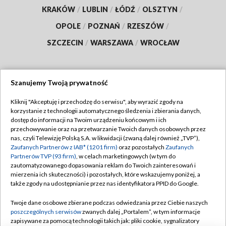
KRAKÓW
/
LUBLIN
/
ŁÓDŹ
/
OLSZTYN
/
OPOLE
/
POZNAŃ
/
RZESZÓW
/
SZCZECIN
/
WARSZAWA
/
WROCŁAW
Szanujemy Twoją prywatność
Dołącz do nas:
Kliknij "Akceptuję i przechodzę do serwisu", aby wyrazić zgody na
korzystanie z technologii automatycznego śledzenia i zbierania danych,
TVP
dostęp do informacji na Twoim urządzeniu końcowym i ich
Abonament TVP
przechowywanie oraz na przetwarzanie Twoich danych osobowych przez
Regulamin TVP
nas, czyli Telewizję Polską S.A. w likwidacji (zwaną dalej również „TVP”),
Emisja w TVP
Zaufanych Partnerów z IAB* (1201 firm)
oraz pozostałych
Zaufanych
Polityka prywatności
Partnerów TVP (93 firm)
, w celach marketingowych (w tym do
Centrum informacji TVP
Moje zgody
zautomatyzowanego dopasowania reklam do Twoich zainteresowań i
mierzenia ich skuteczności) i pozostałych, które wskazujemy poniżej, a
Naziemna Telewizja Cyfrowa
Pomoc
także zgody na udostępnianie przez nas identyfikatora PPID do Google.
Sklep TVP
Biuro reklamy
Twoje dane osobowe zbierane podczas odwiedzania przez Ciebie naszych
Rada Programowa
poszczególnych serwisów
zwanych dalej „Portalem”, w tym informacje
Kontakt
zapisywane za pomocą technologii takich jak: pliki cookie, sygnalizatory