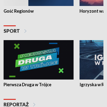
Gość Regionów
Horyzont war
SPORT
Pierwsza Druga w Trójce
Igrzyska w R
REPORTAŻ