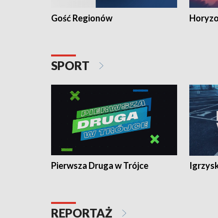
Gość Regionów
Horyzo
SPORT
Pierwsza Druga w Trójce
Igrzys
REPORTAŻ