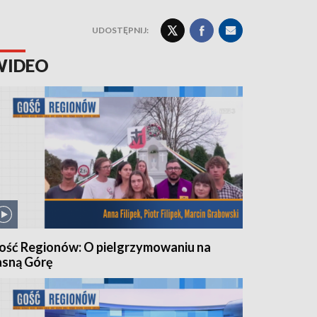
UDOSTĘPNIJ:
WIDEO
ość Regionów: O pielgrzymowaniu na
asną Górę