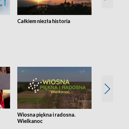
Całkiem niezła historia
Sanatoria
Wiosna piękna i radosna.
Gwiazdy od 
Wielkanoc
gwiazdki