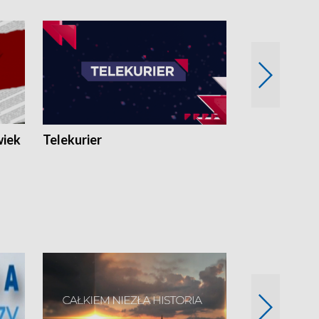
wiek
Telekurier
Kryminalna 