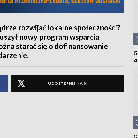
ądrze rozwijać lokalne społeczności?
ruszył nowy program wsparcia
żna starać się o dofinansowanie
G
darzenie.
z
UDOSTĘPNIJ NA X
G