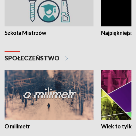
Szkoła Mistrzów
Najpiękniejsze
SPOŁECZEŃSTWO
O milimetr
Wiek to tylko 