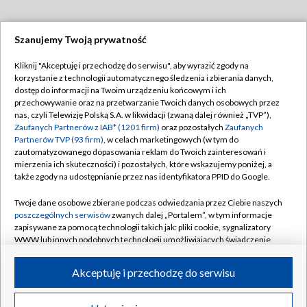
Szanujemy Twoją prywatność
Dołącz do nas:
Kliknij "Akceptuję i przechodzę do serwisu", aby wyrazić zgody na
korzystanie z technologii automatycznego śledzenia i zbierania danych,
TVP
dostęp do informacji na Twoim urządzeniu końcowym i ich
Abonament TVP
przechowywanie oraz na przetwarzanie Twoich danych osobowych przez
Regulamin TVP
nas, czyli Telewizję Polską S.A. w likwidacji (zwaną dalej również „TVP”),
Emisja w TVP
Zaufanych Partnerów z IAB* (1201 firm)
oraz pozostałych
Zaufanych
Polityka prywatności
Partnerów TVP (93 firm)
, w celach marketingowych (w tym do
Centrum informacji TVP
Moje zgody
zautomatyzowanego dopasowania reklam do Twoich zainteresowań i
mierzenia ich skuteczności) i pozostałych, które wskazujemy poniżej, a
Naziemna Telewizja Cyfrowa
Pomoc
także zgody na udostępnianie przez nas identyfikatora PPID do Google.
Sklep TVP
Biuro reklamy
Twoje dane osobowe zbierane podczas odwiedzania przez Ciebie naszych
Rada Programowa
poszczególnych serwisów
zwanych dalej „Portalem”, w tym informacje
Kontakt
zapisywane za pomocą technologii takich jak: pliki cookie, sygnalizatory
System NOS
WWW lub innych podobnych technologii umożliwiających świadczenie
dopasowanych i bezpiecznych usług, personalizację treści oraz reklam,
Informacje o nadawcy
Kanały
udostępnianie funkcji mediów społecznościowych oraz analizowanie
Akceptuję i przechodzę do serwisu
ruchu w Internecie.
Program dla prasy
©2026 Telewizja Polska S.A. w likwidacji
Biuro Reklamy
Twoje dane osobowe zbierane podczas odwiedzania przez Ciebie