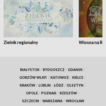
Zielnik regionalny
Wiosna na RO
BIAŁYSTOK
/
BYDGOSZCZ
/
GDAŃSK
/
GORZÓW WLKP.
/
KATOWICE
/
KIELCE
/
KRAKÓW
/
LUBLIN
/
ŁÓDŹ
/
OLSZTYN
/
OPOLE
/
POZNAŃ
/
RZESZÓW
/
SZCZECIN
/
WARSZAWA
/
WROCŁAW