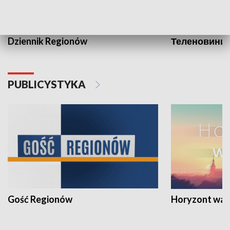
Dziennik Regionów
Теленовини /
PUBLICYSTYKA
Gość Regionów
Horyzont war