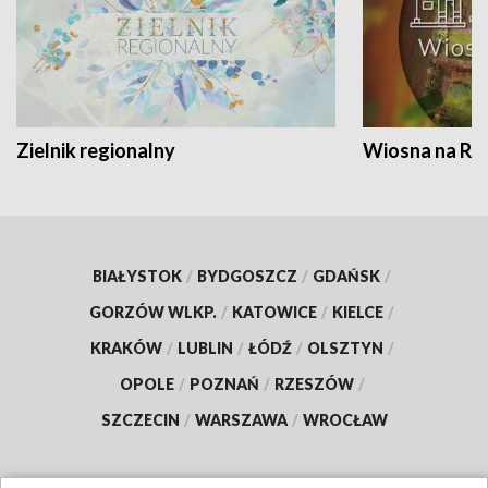
Zielnik regionalny
Wiosna na RO
BIAŁYSTOK
/
BYDGOSZCZ
/
GDAŃSK
/
GORZÓW WLKP.
/
KATOWICE
/
KIELCE
/
KRAKÓW
/
LUBLIN
/
ŁÓDŹ
/
OLSZTYN
/
OPOLE
/
POZNAŃ
/
RZESZÓW
/
SZCZECIN
/
WARSZAWA
/
WROCŁAW