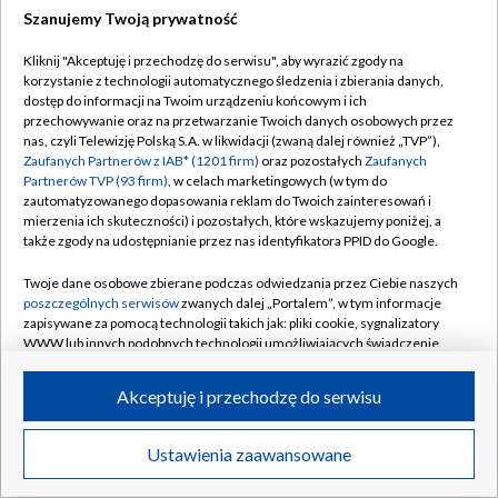
Szanujemy Twoją prywatność
Dołącz do nas:
Kliknij "Akceptuję i przechodzę do serwisu", aby wyrazić zgody na
korzystanie z technologii automatycznego śledzenia i zbierania danych,
TVP
dostęp do informacji na Twoim urządzeniu końcowym i ich
Abonament TVP
przechowywanie oraz na przetwarzanie Twoich danych osobowych przez
Regulamin TVP
nas, czyli Telewizję Polską S.A. w likwidacji (zwaną dalej również „TVP”),
Emisja w TVP
Zaufanych Partnerów z IAB* (1201 firm)
oraz pozostałych
Zaufanych
Polityka prywatności
Partnerów TVP (93 firm)
, w celach marketingowych (w tym do
Centrum informacji TVP
Moje zgody
zautomatyzowanego dopasowania reklam do Twoich zainteresowań i
mierzenia ich skuteczności) i pozostałych, które wskazujemy poniżej, a
Naziemna Telewizja Cyfrowa
Pomoc
także zgody na udostępnianie przez nas identyfikatora PPID do Google.
Sklep TVP
Biuro reklamy
Twoje dane osobowe zbierane podczas odwiedzania przez Ciebie naszych
Rada Programowa
poszczególnych serwisów
zwanych dalej „Portalem”, w tym informacje
Kontakt
zapisywane za pomocą technologii takich jak: pliki cookie, sygnalizatory
System NOS
WWW lub innych podobnych technologii umożliwiających świadczenie
dopasowanych i bezpiecznych usług, personalizację treści oraz reklam,
Informacje o nadawcy
Kanały
udostępnianie funkcji mediów społecznościowych oraz analizowanie
Akceptuję i przechodzę do serwisu
ruchu w Internecie.
Program dla prasy
©2026 Telewizja Polska S.A. w likwidacji
Biuro Reklamy
Twoje dane osobowe zbierane podczas odwiedzania przez Ciebie
Ustawienia zaawansowane
poszczególnych serwisów
na Portalu, takie jak adresy IP, identyfikatory
Ogłoszenie przetargowe
Twoich urządzeń końcowych i identyfikatory plików cookie, informacje o