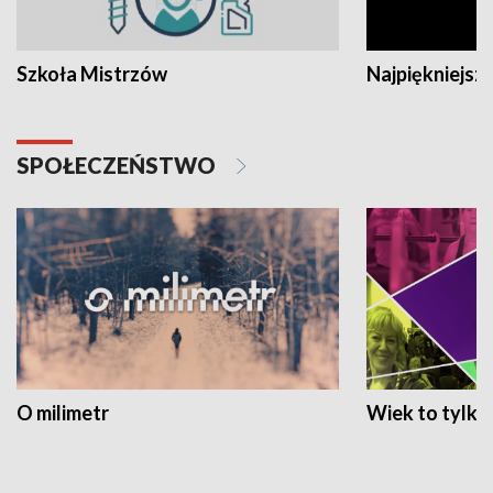
Szkoła Mistrzów
Najpiękniejsze
SPOŁECZEŃSTWO
O milimetr
Wiek to tylko 