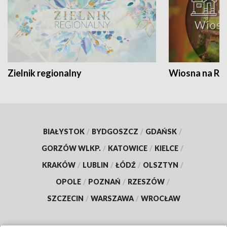
Zielnik regionalny
Wiosna na RO
BIAŁYSTOK
/
BYDGOSZCZ
/
GDAŃSK
/
GORZÓW WLKP.
/
KATOWICE
/
KIELCE
/
KRAKÓW
/
LUBLIN
/
ŁÓDŹ
/
OLSZTYN
/
OPOLE
/
POZNAŃ
/
RZESZÓW
/
SZCZECIN
/
WARSZAWA
/
WROCŁAW