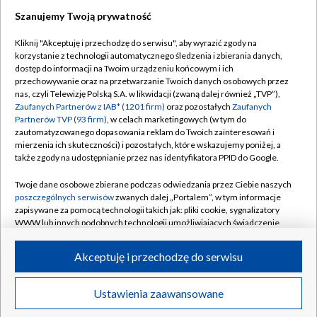
Szanujemy Twoją prywatność
Dołącz do nas:
Kliknij "Akceptuję i przechodzę do serwisu", aby wyrazić zgody na
korzystanie z technologii automatycznego śledzenia i zbierania danych,
TVP
dostęp do informacji na Twoim urządzeniu końcowym i ich
Abonament TVP
przechowywanie oraz na przetwarzanie Twoich danych osobowych przez
Regulamin TVP
nas, czyli Telewizję Polską S.A. w likwidacji (zwaną dalej również „TVP”),
Emisja w TVP
Zaufanych Partnerów z IAB* (1201 firm)
oraz pozostałych
Zaufanych
Polityka prywatności
Partnerów TVP (93 firm)
, w celach marketingowych (w tym do
Centrum informacji TVP
Moje zgody
zautomatyzowanego dopasowania reklam do Twoich zainteresowań i
mierzenia ich skuteczności) i pozostałych, które wskazujemy poniżej, a
Naziemna Telewizja Cyfrowa
Pomoc
także zgody na udostępnianie przez nas identyfikatora PPID do Google.
Sklep TVP
Biuro reklamy
Twoje dane osobowe zbierane podczas odwiedzania przez Ciebie naszych
Rada Programowa
poszczególnych serwisów
zwanych dalej „Portalem”, w tym informacje
Kontakt
zapisywane za pomocą technologii takich jak: pliki cookie, sygnalizatory
System NOS
WWW lub innych podobnych technologii umożliwiających świadczenie
dopasowanych i bezpiecznych usług, personalizację treści oraz reklam,
Informacje o nadawcy
Kanały
udostępnianie funkcji mediów społecznościowych oraz analizowanie
Akceptuję i przechodzę do serwisu
ruchu w Internecie.
Program dla prasy
©2026 Telewizja Polska S.A. w likwidacji
Biuro Reklamy
Twoje dane osobowe zbierane podczas odwiedzania przez Ciebie
Ustawienia zaawansowane
poszczególnych serwisów
na Portalu, takie jak adresy IP, identyfikatory
Ogłoszenie przetargowe
Twoich urządzeń końcowych i identyfikatory plików cookie, informacje o