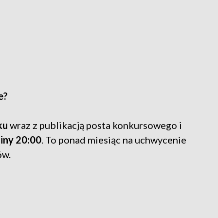
e?
ku
wraz z publikacją posta konkursowego i
iny 20:00
. To ponad miesiąc na uchwycenie
ów.