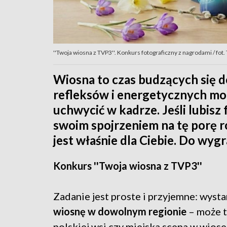
''Twoja wiosna z TVP3''. Konkurs fotograficzny z nagrodami / fot
Wiosna to czas budzących się d
refleksów i energetycznych m
uchwycić w kadrze. Jeśli lubisz 
swoim spojrzeniem na tę porę 
jest właśnie dla Ciebie. Do wyg
Konkurs ''Twoja wiosna z TVP3''
Zadanie jest proste i przyjemne: wyst
wiosnę w dowolnym regionie
– może t
polskiej wsi czy miejska scena w wiose