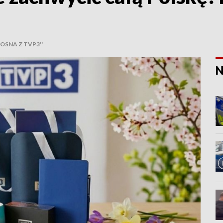
SNA Z TVP3''
N