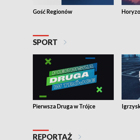
Gość Regionów
Horyzo
SPORT
Pierwsza Druga w Trójce
Igrzys
REPORTAŻ