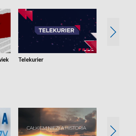
wiek
Telekurier
Kryminalna 