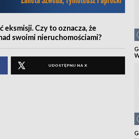
 eksmisji. Czy to oznacza, że
 nad swoimi nieruchomościami?
G
W
UDOSTĘPNIJ NA X
G