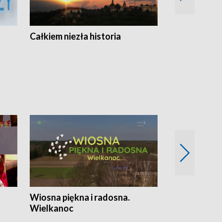
Całkiem niezła historia
Sanatoria
Wiosna piękna i radosna.
Gwiazdy od 
Wielkanoc
gwiazdki