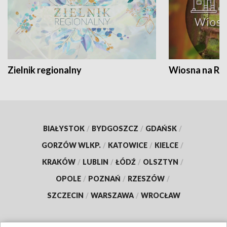
Zielnik regionalny
Wiosna na RO
BIAŁYSTOK
/
BYDGOSZCZ
/
GDAŃSK
/
GORZÓW WLKP.
/
KATOWICE
/
KIELCE
/
KRAKÓW
/
LUBLIN
/
ŁÓDŹ
/
OLSZTYN
/
OPOLE
/
POZNAŃ
/
RZESZÓW
/
SZCZECIN
/
WARSZAWA
/
WROCŁAW