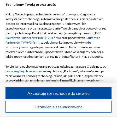
Szanujemy Twoją prywatność
Dołącz do nas:
Kliknij "Akceptuję i przechodzę do serwisu", aby wyrazić zgody na
korzystanie z technologii automatycznego śledzenia i zbierania danych,
TVP
dostęp do informacji na Twoim urządzeniu końcowym i ich
Abonament TVP
przechowywanie oraz na przetwarzanie Twoich danych osobowych przez
Regulamin TVP
nas, czyli Telewizję Polską S.A. w likwidacji (zwaną dalej również „TVP”),
Emisja w TVP
Zaufanych Partnerów z IAB* (1201 firm)
oraz pozostałych
Zaufanych
Polityka prywatności
Partnerów TVP (93 firm)
, w celach marketingowych (w tym do
Centrum informacji TVP
Moje zgody
zautomatyzowanego dopasowania reklam do Twoich zainteresowań i
mierzenia ich skuteczności) i pozostałych, które wskazujemy poniżej, a
Naziemna Telewizja Cyfrowa
Pomoc
także zgody na udostępnianie przez nas identyfikatora PPID do Google.
Sklep TVP
Biuro reklamy
Twoje dane osobowe zbierane podczas odwiedzania przez Ciebie naszych
Rada Programowa
poszczególnych serwisów
zwanych dalej „Portalem”, w tym informacje
Kontakt
zapisywane za pomocą technologii takich jak: pliki cookie, sygnalizatory
System NOS
WWW lub innych podobnych technologii umożliwiających świadczenie
dopasowanych i bezpiecznych usług, personalizację treści oraz reklam,
Informacje o nadawcy
Kanały
udostępnianie funkcji mediów społecznościowych oraz analizowanie
Akceptuję i przechodzę do serwisu
ruchu w Internecie.
Program dla prasy
©2026 Telewizja Polska S.A. w likwidacji
Biuro Reklamy
Twoje dane osobowe zbierane podczas odwiedzania przez Ciebie
Ustawienia zaawansowane
poszczególnych serwisów
na Portalu, takie jak adresy IP, identyfikatory
Ogłoszenie przetargowe
Twoich urządzeń końcowych i identyfikatory plików cookie, informacje o