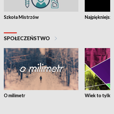
Szkoła Mistrzów
Najpiękniejsze
SPOŁECZEŃSTWO
O milimetr
Wiek to tylko 