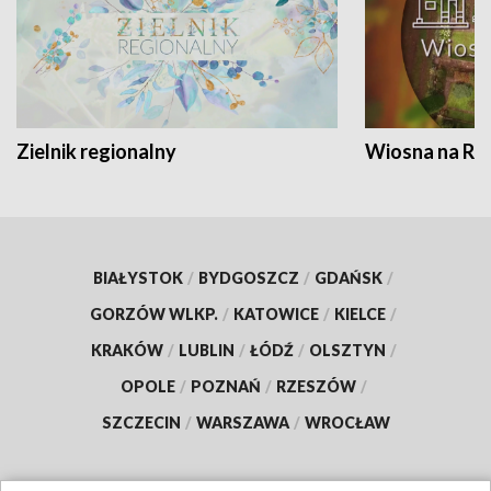
Zielnik regionalny
Wiosna na RO
BIAŁYSTOK
/
BYDGOSZCZ
/
GDAŃSK
/
GORZÓW WLKP.
/
KATOWICE
/
KIELCE
/
KRAKÓW
/
LUBLIN
/
ŁÓDŹ
/
OLSZTYN
/
OPOLE
/
POZNAŃ
/
RZESZÓW
/
SZCZECIN
/
WARSZAWA
/
WROCŁAW