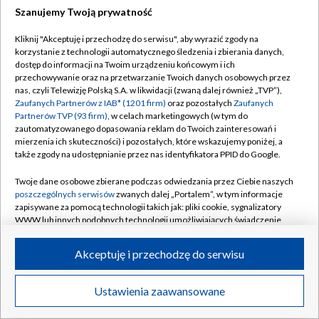
Szanujemy Twoją prywatność
Dołącz do nas:
Kliknij "Akceptuję i przechodzę do serwisu", aby wyrazić zgody na
korzystanie z technologii automatycznego śledzenia i zbierania danych,
TVP
dostęp do informacji na Twoim urządzeniu końcowym i ich
Abonament TVP
przechowywanie oraz na przetwarzanie Twoich danych osobowych przez
Regulamin TVP
nas, czyli Telewizję Polską S.A. w likwidacji (zwaną dalej również „TVP”),
Emisja w TVP
Zaufanych Partnerów z IAB* (1201 firm)
oraz pozostałych
Zaufanych
Polityka prywatności
Partnerów TVP (93 firm)
, w celach marketingowych (w tym do
Centrum informacji TVP
Moje zgody
zautomatyzowanego dopasowania reklam do Twoich zainteresowań i
mierzenia ich skuteczności) i pozostałych, które wskazujemy poniżej, a
Naziemna Telewizja Cyfrowa
Pomoc
także zgody na udostępnianie przez nas identyfikatora PPID do Google.
Sklep TVP
Biuro reklamy
Twoje dane osobowe zbierane podczas odwiedzania przez Ciebie naszych
Rada Programowa
poszczególnych serwisów
zwanych dalej „Portalem”, w tym informacje
Kontakt
zapisywane za pomocą technologii takich jak: pliki cookie, sygnalizatory
System NOS
WWW lub innych podobnych technologii umożliwiających świadczenie
dopasowanych i bezpiecznych usług, personalizację treści oraz reklam,
Informacje o nadawcy
Kanały
udostępnianie funkcji mediów społecznościowych oraz analizowanie
Akceptuję i przechodzę do serwisu
ruchu w Internecie.
Program dla prasy
©2026 Telewizja Polska S.A. w likwidacji
Biuro Reklamy
Twoje dane osobowe zbierane podczas odwiedzania przez Ciebie
Ustawienia zaawansowane
poszczególnych serwisów
na Portalu, takie jak adresy IP, identyfikatory
Ogłoszenie przetargowe
Twoich urządzeń końcowych i identyfikatory plików cookie, informacje o