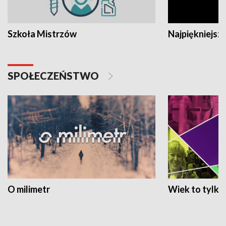
Szkoła Mistrzów
Najpiękniejsze
SPOŁECZEŃSTWO
O milimetr
Wiek to tylko 