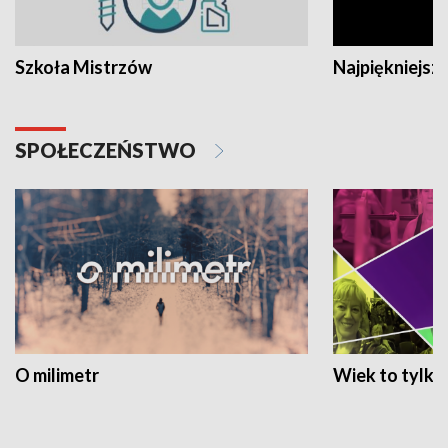
Szkoła Mistrzów
Najpiękniejsze
SPOŁECZEŃSTWO
O milimetr
Wiek to tylko 