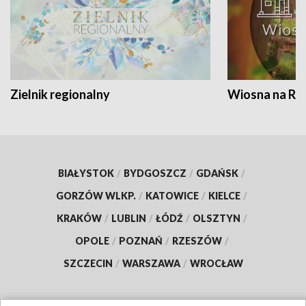
Zielnik regionalny
Wiosna na RO
BIAŁYSTOK
/
BYDGOSZCZ
/
GDAŃSK
/
GORZÓW WLKP.
/
KATOWICE
/
KIELCE
/
KRAKÓW
/
LUBLIN
/
ŁÓDŹ
/
OLSZTYN
/
OPOLE
/
POZNAŃ
/
RZESZÓW
/
SZCZECIN
/
WARSZAWA
/
WROCŁAW