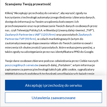
Szanujemy Twoją prywatność
Dołącz do nas:
Kliknij "Akceptuję i przechodzę do serwisu", aby wyrazić zgody na
korzystanie z technologii automatycznego śledzenia i zbierania danych,
TVP
dostęp do informacji na Twoim urządzeniu końcowym i ich
Abonament TVP
przechowywanie oraz na przetwarzanie Twoich danych osobowych przez
Regulamin TVP
nas, czyli Telewizję Polską S.A. w likwidacji (zwaną dalej również „TVP”),
Emisja w TVP
Zaufanych Partnerów z IAB* (1201 firm)
oraz pozostałych
Zaufanych
Polityka prywatności
Partnerów TVP (93 firm)
, w celach marketingowych (w tym do
Centrum informacji TVP
Moje zgody
zautomatyzowanego dopasowania reklam do Twoich zainteresowań i
mierzenia ich skuteczności) i pozostałych, które wskazujemy poniżej, a
Naziemna Telewizja Cyfrowa
Pomoc
także zgody na udostępnianie przez nas identyfikatora PPID do Google.
Sklep TVP
Biuro reklamy
Twoje dane osobowe zbierane podczas odwiedzania przez Ciebie naszych
Rada Programowa
poszczególnych serwisów
zwanych dalej „Portalem”, w tym informacje
Kontakt
zapisywane za pomocą technologii takich jak: pliki cookie, sygnalizatory
System NOS
WWW lub innych podobnych technologii umożliwiających świadczenie
dopasowanych i bezpiecznych usług, personalizację treści oraz reklam,
Informacje o nadawcy
Kanały
udostępnianie funkcji mediów społecznościowych oraz analizowanie
Akceptuję i przechodzę do serwisu
ruchu w Internecie.
Program dla prasy
©2026 Telewizja Polska S.A. w likwidacji
Biuro Reklamy
Twoje dane osobowe zbierane podczas odwiedzania przez Ciebie
Ustawienia zaawansowane
poszczególnych serwisów
na Portalu, takie jak adresy IP, identyfikatory
Ogłoszenie przetargowe
Twoich urządzeń końcowych i identyfikatory plików cookie, informacje o