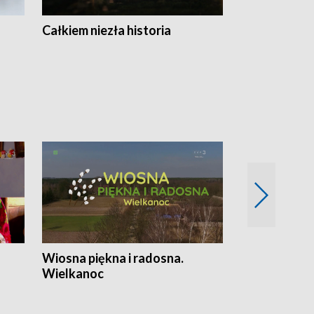
Całkiem niezła historia
Sanatoria
Wiosna piękna i radosna.
Gwiazdy od 
Wielkanoc
gwiazdki