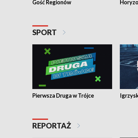
Gość Regionów
Horyzo
SPORT
Pierwsza Druga w Trójce
Igrzys
REPORTAŻ