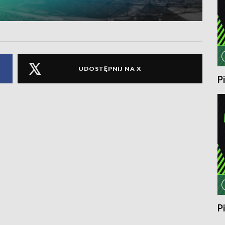
UDOSTĘPNIJ NA X
P
P