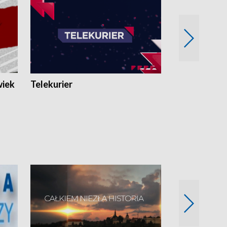
wiek
Telekurier
Kryminalna 