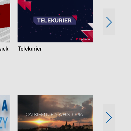
wiek
Telekurier
Kryminalna 