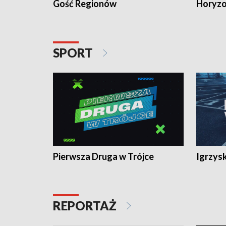
Gość Regionów
Horyzo
SPORT
Pierwsza Druga w Trójce
Igrzys
REPORTAŻ