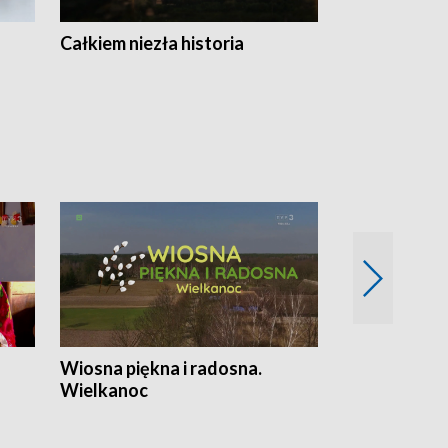
Całkiem niezła historia
Sanatoria
Wiosna piękna i radosna.
Gwiazdy od 
Wielkanoc
gwiazdki