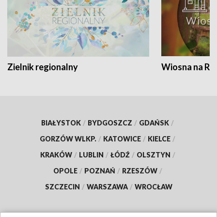
Zielnik regionalny
Wiosna na RO
BIAŁYSTOK
/
BYDGOSZCZ
/
GDAŃSK
/
GORZÓW WLKP.
/
KATOWICE
/
KIELCE
/
KRAKÓW
/
LUBLIN
/
ŁÓDŹ
/
OLSZTYN
/
OPOLE
/
POZNAŃ
/
RZESZÓW
/
SZCZECIN
/
WARSZAWA
/
WROCŁAW