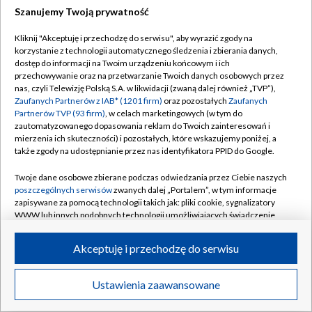
Szanujemy Twoją prywatność
Dołącz do nas:
Kliknij "Akceptuję i przechodzę do serwisu", aby wyrazić zgody na
korzystanie z technologii automatycznego śledzenia i zbierania danych,
TVP
dostęp do informacji na Twoim urządzeniu końcowym i ich
Abonament TVP
przechowywanie oraz na przetwarzanie Twoich danych osobowych przez
Regulamin TVP
nas, czyli Telewizję Polską S.A. w likwidacji (zwaną dalej również „TVP”),
Emisja w TVP
Zaufanych Partnerów z IAB* (1201 firm)
oraz pozostałych
Zaufanych
Polityka prywatności
Partnerów TVP (93 firm)
, w celach marketingowych (w tym do
Centrum informacji TVP
Moje zgody
zautomatyzowanego dopasowania reklam do Twoich zainteresowań i
mierzenia ich skuteczności) i pozostałych, które wskazujemy poniżej, a
Naziemna Telewizja Cyfrowa
Pomoc
także zgody na udostępnianie przez nas identyfikatora PPID do Google.
Sklep TVP
Biuro reklamy
Twoje dane osobowe zbierane podczas odwiedzania przez Ciebie naszych
Rada Programowa
poszczególnych serwisów
zwanych dalej „Portalem”, w tym informacje
Kontakt
zapisywane za pomocą technologii takich jak: pliki cookie, sygnalizatory
System NOS
WWW lub innych podobnych technologii umożliwiających świadczenie
dopasowanych i bezpiecznych usług, personalizację treści oraz reklam,
Informacje o nadawcy
Kanały
udostępnianie funkcji mediów społecznościowych oraz analizowanie
Akceptuję i przechodzę do serwisu
ruchu w Internecie.
Program dla prasy
©2026 Telewizja Polska S.A. w likwidacji
Biuro Reklamy
Twoje dane osobowe zbierane podczas odwiedzania przez Ciebie
Ustawienia zaawansowane
poszczególnych serwisów
na Portalu, takie jak adresy IP, identyfikatory
Ogłoszenie przetargowe
Twoich urządzeń końcowych i identyfikatory plików cookie, informacje o