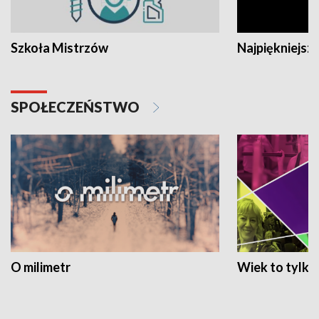
Szkoła Mistrzów
Najpiękniejsze
SPOŁECZEŃSTWO
O milimetr
Wiek to tylko 