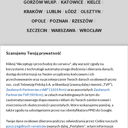
GORZÓW WLKP.
/
KATOWICE
/
KIELCE
/
KRAKÓW
/
LUBLIN
/
ŁÓDŹ
/
OLSZTYN
/
OPOLE
/
POZNAŃ
/
RZESZÓW
/
SZCZECIN
/
WARSZAWA
/
WROCŁAW
Szanujemy Twoją prywatność
Dołącz do nas:
Kliknij "Akceptuję i przechodzę do serwisu", aby wyrazić zgody na
korzystanie z technologii automatycznego śledzenia i zbierania danych,
TVP
dostęp do informacji na Twoim urządzeniu końcowym i ich
Abonament TVP
przechowywanie oraz na przetwarzanie Twoich danych osobowych przez
Regulamin TVP
nas, czyli Telewizję Polską S.A. w likwidacji (zwaną dalej również „TVP”),
Emisja w TVP
Zaufanych Partnerów z IAB* (1201 firm)
oraz pozostałych
Zaufanych
Polityka prywatności
Partnerów TVP (93 firm)
, w celach marketingowych (w tym do
Centrum informacji TVP
Moje zgody
zautomatyzowanego dopasowania reklam do Twoich zainteresowań i
mierzenia ich skuteczności) i pozostałych, które wskazujemy poniżej, a
Naziemna Telewizja Cyfrowa
Pomoc
także zgody na udostępnianie przez nas identyfikatora PPID do Google.
Sklep TVP
Biuro reklamy
Twoje dane osobowe zbierane podczas odwiedzania przez Ciebie naszych
Rada Programowa
poszczególnych serwisów
zwanych dalej „Portalem”, w tym informacje
Kontakt