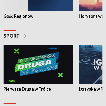
Gość Regionów
Horyzont war
SPORT
Pierwsza Druga w Trójce
Igrzyska w R