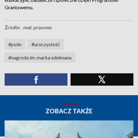
Grantowemu.
Źródło:
mat. prasowe
#polin
#uroczystość
#nagroda im. marka edelmana
ZOBACZ TAKŻE