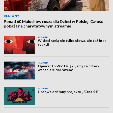
REGIONY
Ponad 60 Maluchów rusza dla Dzieci w Polskę. Całość
pokażą na charytatywnym streamie
REGIONY
W sieci ranią nie tylko słowa, ale też brak
reakcji
REGIONY
Open'er to Wy! Dziękujemy za cztery
wspaniałe dni razem!
REGIONY
Lipcowe odsłony projektu „50 na 51”