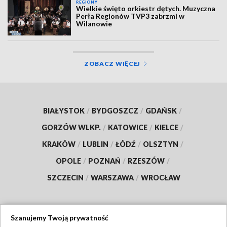
REGIONY
Wielkie święto orkiestr dętych. Muzyczna
Perła Regionów TVP3 zabrzmi w
Wilanowie
ZOBACZ WIĘCEJ
BIAŁYSTOK
/
BYDGOSZCZ
/
GDAŃSK
/
GORZÓW WLKP.
/
KATOWICE
/
KIELCE
/
KRAKÓW
/
LUBLIN
/
ŁÓDŹ
/
OLSZTYN
/
OPOLE
/
POZNAŃ
/
RZESZÓW
/
SZCZECIN
/
WARSZAWA
/
WROCŁAW
Szanujemy Twoją prywatność
Dołącz do nas: